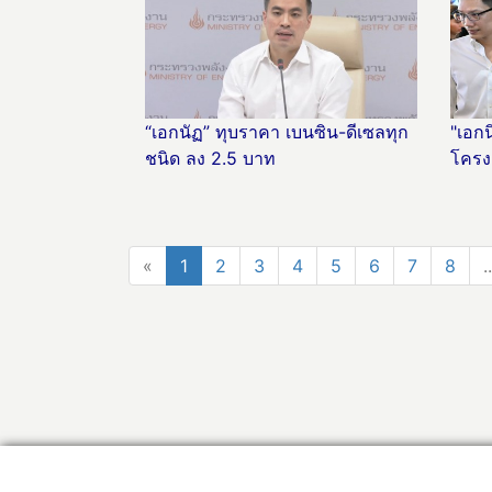
“เอกนัฏ” ทุบราคา เบนซิน-ดีเซลทุก
"เอกน
ชนิด ลง 2.5 บาท
โครง
«
1
2
3
4
5
6
7
8
..