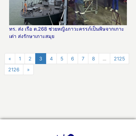
ทร. ส่ง เรือ ต.268 ช่วยหญิงภาวะครรภ์เป็นพิษจากเกาะ
เต่า ส่งรักษาเกาะสมุย
«
1
2
3
4
5
6
7
8
...
2125
2126
»