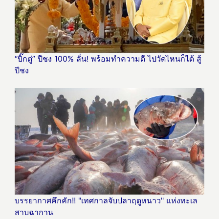
“บิ๊กตู่” ปีชง 100% ลั่น! พร้อมทำความดี ไปวัดไหนก็ได้ สู้
ปีชง
บรรยากาศคึกคัก!! "เทศกาลจับปลาฤดูหนาว" แห่งทะเล
สาบฉากาน