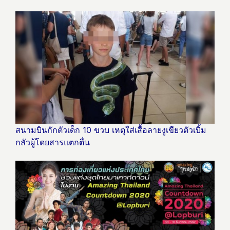
สนามบินกักตัวเด็ก 10 ขวบ เหตุใส่เสื้อลายงูเขียวตัวเบิ้ม
กลัวผู้โดยสารแตกตื่น