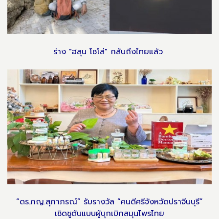
ร่าง "ฮลุน โซโล่" กลับถึงไทยแล้ว
“ดร.ภญ.สุภาภรณ์” รับรางวัล “คนดีศรีจังหวัดปราจีนบุรี”
เชิดชูต้นแบบผู้บุกเบิกสมุนไพรไทย