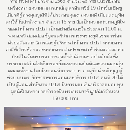
ราชการดีเด่น ประจำปี 2565 จำนวน 46 ราย และพิธีมอบ
เครื่องหมายความสามารถหลักสูตรอินทรีย์ 19 สำหรับเชิดชู
เกียรติผู้ทรงคุณวุฒิที่ได้ประกอบคุณงามความดี เสียสละ อุทิศ
ตนให้กับสำนักงานฯ จำนวน 15 ราย ถือเป็นความน่าภาคภูมิใจ
ของสำนักงาน ป.ป.ส. เป็นอย่างยิ่ง และในช่วงเวลา 11.00 น.
พ.ต.อ.ทวี สอดส่อง รัฐมนตรีว่าการกระทรวงยุติธรรม พร้อม
ด้วยอดีตเลขาธิการและผู้บริหารสำนักงาน ป.ป.ส. หน่วยงาน
ภาคีที่เกี่ยวข้อง และหน่วยงานต่างประเทศ เข้าร่วมแสดงความ
ยินดีในวันครบรอบการก่อตั้งสำนักงานฯ อย่างคับคั่ง ซึ่ง
บรรยากาศเป็นไปด้วยรอยยิ้มแห่งความยินดีและความอบอุ่น
ตลอดทั้งงาน โดยในตอนท้าย พล.ต.ท. ภาณุรัตน์ หลักบุญ ผู้
ช่วย ผบ.ตร. รักษาราชการแทนเลขาธิการ ป.ป.ส. คนที่ 20 ได้
เป็นผู้แทน สำนักงาน ป.ป.ส. ในการมอบเงินบริจาคสมทบทุน
มูลนิธิโรงพยาบาลตำรวจในพระบรมราชินูปภัมภ์จำนวน
150,000 บาท