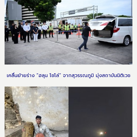
เคลื่นย้ายร่าง “ฮลุน โซโล่” จากสุวรรณภูมิ มุ่งสถาบันนิติเวช