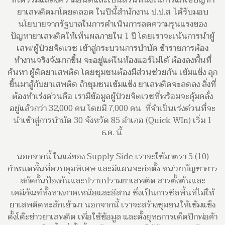
ยาเสพติดมาโดยตลอด ในปีนี้สำนักงาน ป.ป.ส. ได้รับมอบ
นโยบายจากรัฐบาลในการดำเนินการลดความรุนแรงของ
ปัญหายาเสพติดให้เห็นผลภายใน 1 ปี โดยเราจะเน้นการนำผู้
เสพ/ผู้ป่วยจิตเวช เข้าสู่กระบวนการบำบัด ข้าราชการต้อง
ทำงานจริงจังมากขึ้น จะอยู่แต่ในห้องแอร์ไม่ได้ ต้องลงพื้นที่
ค้นหา ผู้ติดยาเสพติด โดยชุมชนต้องมีส่วนช่วยกัน เข้มแข็ง ลุก
ขึ้นมาสู้กับยาเสพติด ถ้าชุมชนเข้มแข็ง ยาเสพติดจะลดลง สิ่งที่
ต้องทำเร่งด่วนคือ เรามีข้อมูลผู้ป่วยจิตเวชที่พร้อมจะคุ้มคลั่ง
อยู่แล้วกว่า 32,000 คน โดยมี 7,000 คน ที่จำเป็นเร่งด่วนที่จะ
นำเข้าสู่การบำบัด 30 จังหวัด 85 อำเภอ (Quick WIn) เริ่ม 1
ธ.ค. นี้
นอกจากนี้ ในแง่ของ Supply Side เราจะใช้มาตรา 5 (10)
กำหนดพื้นที่ควบคุมพิเศษ และมีแผนจะก่อตั้ง หน่วยบัญชาการ
สกัดกั้นป้องกันและปราบปรามยาเสพติด สารตั้งต้นและ
เคมีภัณฑ์ทั้งทางภาคเหนือและอีสาน ซึ่งเป็นการซีลพื้นที่ไม่ให้
ยาเสพติดทะลักเข้ามา นอกจากนี้ เราจะสร้างชุมชนให้เข้มแข็ง
ตั้งโต๊ะข่าวยาเสพติด เพื่อใช้ข้อมูล และตั้งยุทธการเด็ดปีกพ่อค้า