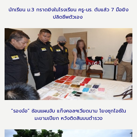
นักเรียน ม.3 กราดยิงในโรงเรียน ครู-นร. ดับแล้ว 7 มือยิง
ปลิดชีพตัวเอง
“รองจ๋อ” ซ้อนแผนจับ แก๊งคอลฯเวียดนาม โยงซุกไอซ์ใน
มะขามเปียก หวังติดสินบนตำรวจ