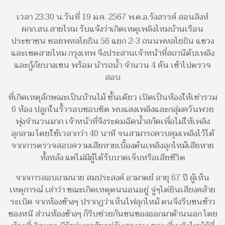
เวลา 23.30 น.วันที่ 19 ม.ค. 2567 พ.ต.อ.รังสรรค์ สอนสิงห์
ผกก.สน.สายไหม รับแจ้งว่าเกิดเหตุเพลิงไหมบ้านเรือน
ประชาชน ซอยพหลโยธิน 56 แยก 2-3 ถนนพหลโยธิน แขวง
และเขตสายไหม กรุงเทพ จึงประสานเจ้าหน้าที่สถานีดับเพลิง
และกู้ภัยบางเขน พร้อม นำรถน้ำ จำนวน 4 คัน เข้าไปตรวจ
สอบ
ที่เกิดเหตุลักษณะเป็นบ้านไม้ ชั้นเดียว เปิดเป็นห้องให้เช่ารวม
6 ห้อง ปลูกในรั้วรอบขอบชิด พบแสงเพลิงและกลุ่มควันพวย
พุ่งจำนวนมาก เจ้าหน้าที่จึงระดมฉีดน้ำสกัดเพื่อไม่ให้เพลิง
ลุกลาม โดยใช้เวลากว่า 40 นาที จนสามารถควบคุมเพลิงไว้ได้
จากการตรวจสอบความเสียหายเบื้องต้นเพลิงลุกไหม้เสียหาย
ทั้งหลัง แต่ไม่มีผู้ได้รับบาดเจ็บหรือเสียชีวิต
จากการสอบถามนาย สมประสงค์ อามาตย์ อายุ 67 ปี ผู้เห็น
เหตุการณ์ เล่าว่า ขณะเกิดเหตุตนนอนอยู่ จู่ๆได่ยินเสียงคล้าย
ระเบิด จากห้องข้างๆ ปรากฏว่าเห็นไฟลุกไหม้ ตนจึงรีบขนข้าว
ของหนี ส่วนห้องข้างๆ ก็รีบช่วยกันขนของออกมาด้านนอก โดย