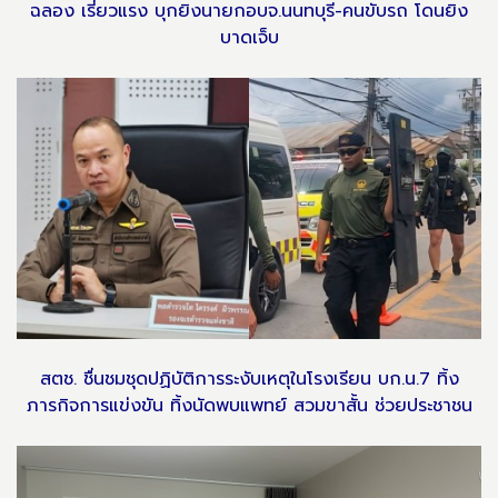
ฉลอง เรี่ยวแรง บุกยิงนายกอบจ.นนทบุรี-คนขับรถ โดนยิง
บาดเจ็บ
สตช. ชื่นชมชุดปฏิบัติการระงับเหตุในโรงเรียน บก.น.7 ทิ้ง
ภารกิจการแข่งขัน ทิ้งนัดพบแพทย์ สวมขาสั้น ช่วยประชาชน