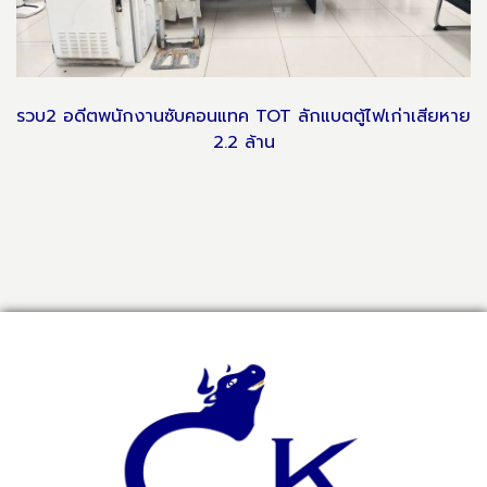
รวบ2 อดีตพนักงานซับคอนแทค TOT ลักแบตตู้ไฟเก่าเสียหาย
2.2 ล้าน