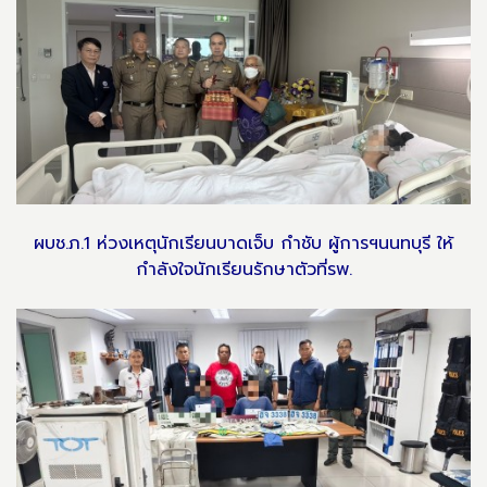
ผบช.ภ.1 ห่วงเหตุนักเรียนบาดเจ็บ กำชับ ผู้การฯนนทบุรี ให้
กำลังใจนักเรียนรักษาตัวที่รพ.