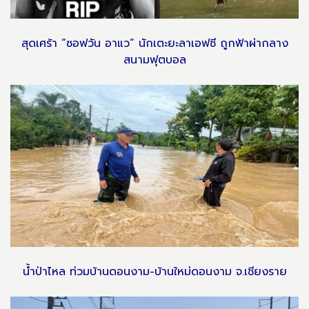
สุดเศร้า “ซอฟวัน อาแว” นักเตะยะลาเอฟซี ถูกฟ้าผ่ากลาง
สนามฟุตบอล
น้ำป่าไหล ท่วมบ้านดอนงาม-บ้านใหม่ดอนงาม จ.เชียงราย