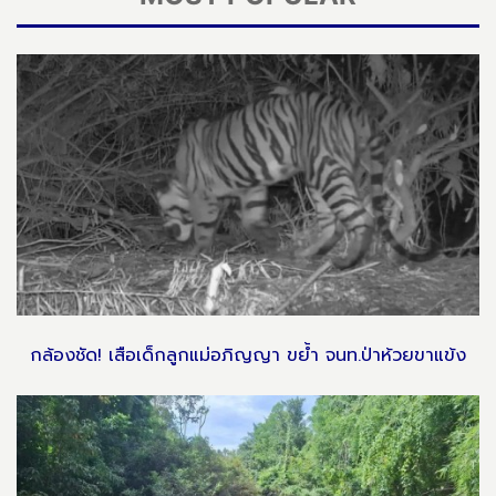
กล้องชัด! เสือเด็กลูกแม่อภิญญา ขย้ำ จนท.ป่าห้วยขาแข้ง