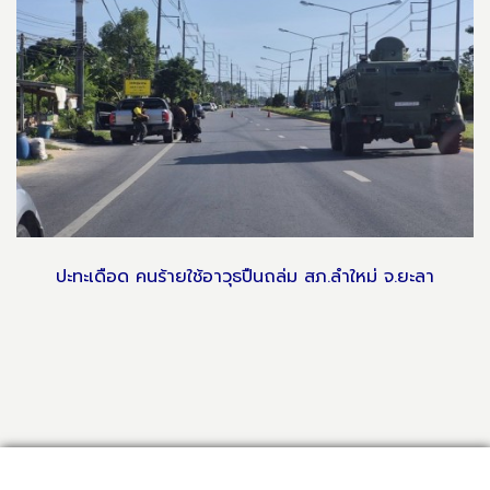
ปะทะเดือด คนร้ายใช้อาวุธปืนถล่ม สภ.ลำใหม่ จ.ยะลา