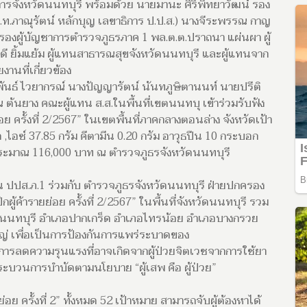
าชการจังหวัดนนทบุรี พร้อมด้วย นายมานะ ศิริพิทยาวัฒน์ รอง
ท.ภาณุรัตน์ หลักบุญ เลขาธิการ ป.ป.ส.) นางจีระพรรณ กาญ
รองผู้บัญชาการตำรวจภูธรภาค 1 พล.ต.ต.ปราถนา แผ่นผา ผู้
ี ยิ้มแย้ม ผู้แทนสาธารณสุขจังหวัดนนทบุรี และผู้แทนจาก
งานที่เกี่ยวข้อง
พันธ์ ไวยากรณ์ นางปัญญารัตน์ นันทภูษิตานนท์ นายปรีติ
ณ ต้นยาง คณะผู้แทน ส.ส.ในพื้นที่เขตนนทบุ เข้าร่วมรับฟัง
ย ครั้งที่ 2/2567” ในเขตพื้นที่ภาคกลางตอนล่าง จังหวัดเป้า
,ไอซ์ 37.85 กรัม คีตามีน 0.20 กรัม อาวุธปืน 10 กระบอก
ประมาณ 116,000 บาท ณ ตำรวจภูธรจังหวัดนนทบุรี
งาน ปปส.ภ.1 ร่วมกับ ตำรวจภูธรจังหวัดนนทบุรี ฝ่ายปกครอง
ู้ค้ารายย่อย ครั้งที่ 2/2567” ในพื้นที่จังหวัดนนทบุรี รวม
มืองนนทบุรี อำเภอปากเกร็ด อำเภอไทรน้อย อำเภอบางกรวย
่ เพื่อเป็นการป้องกันการแพร่ระบาดของ
ึงการลดความรุนแรงที่อาจเกิดจากผู้ป่วยจิตเวชจากการใช้ยา
ระบวนการบำบัดตามนโยบาย “ผู้เสพ คือ ผู้ป่วย”
อย ครั้งที่ 2” ทั้งหมด 52 เป้าหมาย สามารถจับผู้ต้องหาได้