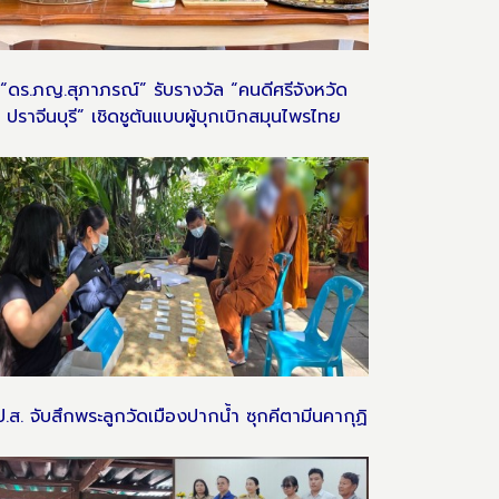
“ดร.ภญ.สุภาภรณ์” รับรางวัล “คนดีศรีจังหวัด
ปราจีนบุรี” เชิดชูต้นแบบผู้บุกเบิกสมุนไพรไทย
ป.ส. จับสึกพระลูกวัดเมืองปากน้ำ ซุกคีตามีนคากุฏิ