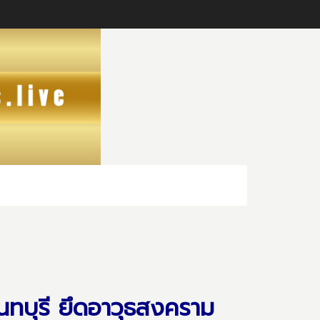
.นนทบุรี ยึดอาวุธสงคราม