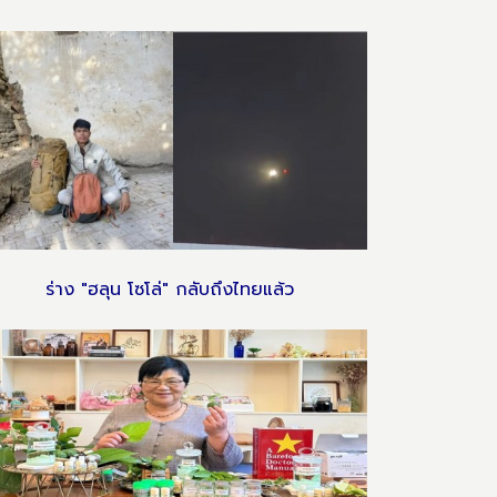
ร่าง "ฮลุน โซโล่" กลับถึงไทยแล้ว