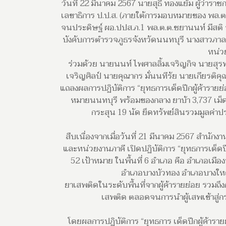
วันที่ 22 มีนาคม 2567 นายสุธี ทองแย้ม ผู้ว่าร
เลขาธิการ ป.ป.ส. (ภายใต้การมอบหมายของ พล.ต.
จนประดิษฐ์ ผอ.ปปส.ภ.1 พล.ต.ต.ชยานนท์ มีสติ 
บังคับการตำรวจภูธรจังหวัดนนทบุรี นางสาวภาลด
หน่วย
ร่วมด้วย นายนนท์ ไพศาลลิ้มเจริญกิจ นายสุร
เจริญศิลป์ นายคุณากร มั่นนทีรัย นายเกียรติคุ
แถลงผลการปฏิบัติการ “ยุทธการเด็ดปีกผู้ค้ารายย่อ
หมายนนทบุรี พร้อมของกลาง ยาบ้า 3,737 เม็ด 
กระสุน 19 นัด ยึดทรัพย์สินรวมมูลค่า
สืบเนื่องจากเมื่อวันที่ 21 มีนาคม 2567 สำนัก
และหน่วยงานภาคี เปิดปฏิบัติการ “ยุทธการเด็ดปีกผ
52 เป้าหมาย ในพื้นที่ 6 อำเภอ คือ อำเภอเ
อำเภอบางบัวทอง อำเภอบางใหญ
ยาเสพติดในระดับพื้นที่จากผู้ค้ารายย่อย รวมถ
เสพติด ตลอดจนการนำผู้เสพเข้าสู่ก
โดยผลการปฏิบัติการ “ยุทธการ เด็ดปีกผู้ค้ารายย่