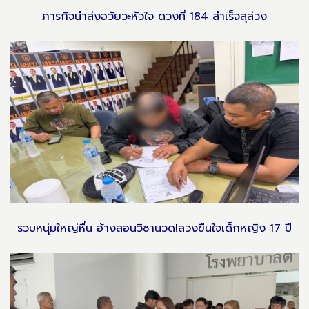
ภารกิจนำส่งอวัยวะหัวใจ ดวงที่ 184 สำเร็จลุล่วง
รวบหนุ่มใหญ่หื่น อ้างสอนวิชานวด!ลวงขืนใจเด็กหญิง 17 ปี