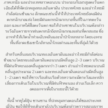
ภาคเหนือ และประเทศลาวตอนบน ประกอบกับมรสุมตะวันตก
เฉียงใต้ที่พัดปกคลุมทะเลอันดามัน ประเทศไทย และอ่าวไทยมี
กำลังค่อนข้างแรง ลักษณะเช่นนี้ทำให้ประเทศไทยยังคงมีฝน
ตกหนักบางแห่ง โดยมีฝนตกหนักมากบางพื้นที่ในภาคตะวัน
ออก และภาคใต้ฝั่งตะวันตก ขอให้ประชาชนในบริเวณดังกล่าว
ระวังอันตรายจากฝนตกหนักถึงหนักมากและฝนที่ตกสะสม ซึ่ง
อาจทำให้เกิดน้ำท่วมฉับพลันและน้ำป่าไหลหลาก โดยเฉพาะ
พื้นที่ลาดเชิงเขาใกล้ทางน้ำไหลผ่านและพื้นที่ลุ่มไว้ด้วย
สำหรับคลื่นลมบริเวณทะเลอันดามันและอ่าวไทยมีกำลังค่อน
ข้างแรง โดยทะเลอันดามันตอนบนมีคลื่นสูง 2–3 เมตร บริเวณ
ที่มีฝนฟ้าคะนองคลื่นสูงมากกว่า 3 เมตร ส่วนอ่าวไทยตอนบนมี
คลื่นสูงประมาณ 2 เมตร และทะเลอันดามันตอนล่างมีคลื่นสูง
1–2 เมตร ขอให้ชาวเรือเดินเรือด้วยความระมัดระวังและหลีก
เลี่ยงการเดินเรือในบริเวณที่มีฝนฟ้าคะนอง ส่วนเรือเล็ก ควร
งดออกจากฝั่งในระยะนี้ไว้ด้วย
ทั้งนี้ พายุไต้ฝุ่น ชานชาน ที่ปกคลุมทางตอนใต้ของประเทศ
ญี่ปุ่น ขอให้ผู้ที่จะเดินทางไปบริเวณดังกล่าวตรวจสอบสภาพ