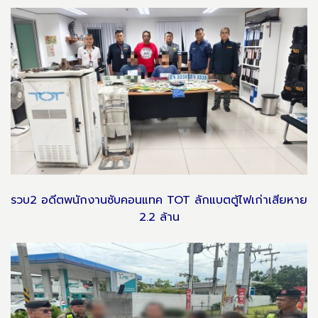
รวบ2 อดีตพนักงานซับคอนแทค TOT ลักแบตตู้ไฟเก่าเสียหาย
2.2 ล้าน