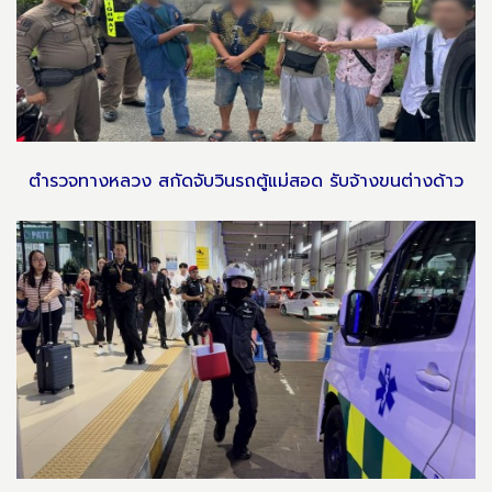
ตำรวจทางหลวง สกัดจับวินรถตู้แม่สอด รับจ้างขนต่างด้าว