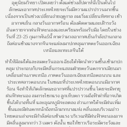
อุตุนิยมวิทยา เปิดเผยว่า ตั้งแต่ช่วงสัปดาห์นี้เป็นต้นไป
ลักษณะอากาศประเทศไทยจะเริ่มมีความแปรปรวนมากขึ้น
เนื่องจากเป็นช่วงเปลี่ยนถ่ายฤดูกาล ลมเริ่มเปลี่ยนทิศทาง เช้า
อากาศเย็น กลางวันอากาศร้อน ต้องติดตามและเฝ้าระวัง
อันตรายจากฝนฟ้าคะนองและเตรียมพร้อมรับมือ โดยในช่วง
วันที่ 23-25 กุมภาพันธ์นี้ คาดว่ามวลอากาศเย็นกำลังปานกลาง
ถึงค่อนข้างแรงจากจีนจะแผ่ลงมาปกคลุมภาคตะวันออกเฉียง
เหนือและทะเลจีนใต้
ทำให้มีลมใต้และลมตะวันออกเฉียงใต้พัดนำความชื้นเข้ามาปก
คลุม ประกอบกับจะมีคลื่นกระแสลมฝ่ายตะวันตกจากเมียนมา
เคลื่อนผ่านภาคเหนือ ภาคตะวันออกเฉียงเหนือตอนบน และ
ประเทศลาวตอนบน ในขณะที่ประเทศไทยตอนบนมีอากาศ
ร้อน จึงทำให้เกิดลักษณะอากาศที่แปรปรวนขึ้น โดยจะมีพายุ
ฝนฟ้าคะนอง ลมกระโชกแรง ลูกเห็บตก รวมถึงฟ้าผ่าที่อาจเกิด
ขึ้นได้บางพื้นที่ และอุณหภูมิจะลดลง ส่วนภาคใต้จะมีฝนเพิ่ม
ขึ้นและมีฝนตกหนักถึงหนักมากบางแห่ง คลื่นลมบริเวณอ่าว
ไทยตอนล่างจะมีกำลังค่อนข้างแรง บริเวณทีมีฝนฟ้าคะนองอาจ
มีคลื่นสูงมากกว่า 3 เมตร ดังนั้น ขอให้ชาวเรือระมัดระวังและ