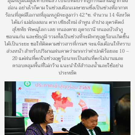
อุณหภูมิไม่สูงเท่าปีที่แล้ว เป็นปีที่มีปรากฏการณ์ลาณีญากำลัง
อ่อน อย่างไรก็ตาม ในช่วงเดือนเมษายนซึ่งเป็นช่วงที่อากาศ
ร้อนที่สุดมีโอกาสที่อุณหภูมิจะสูงกว่า 42 °ซ. จำนวน 14 จังหวัด
ได้แก่ แม่ฮ่องสอน ตาก เชียงใหม่ ลำพูน ลำปาง อุตรดิตถ์
สุโขทัย พิษณุโลก เลย หนองคาย อุดรธานี หนองบัวลำภู
ขอนแก่น และชัยภูมิ รวมทั้งเป็นช่วงที่จะมีพายุฤดูร้อนเกิดขึ้น
ได้เป็นระยะ ขอให้ติดตามข่าวสารที่กรมฯ จะแจ้งเตือนให้ทราบ
ล่วงหน้า สำหรับปริมาณฝนคาดว่ามากกว่าค่าปกติร้อยละ 10 –
20 แต่ฝนที่ตกในช่วงฤดูร้อนจะเป็นฝนที่ตกไม่นานและ
ครอบคลุมพื้นที่ไม่กว้าง แนะนำให้สำรองน้ำและใช้อย่าง
ประหยัด