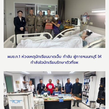
ผบช.ภ.1 ห่วงเหตุนักเรียนบาดเจ็บ กำชับ ผู้การฯนนทบุรี ให้
กำลังใจนักเรียนรักษาตัวที่รพ.