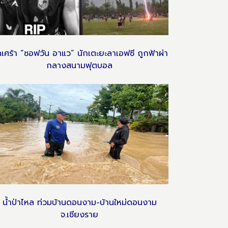
ดเศร้า “ซอฟวัน อาแว” นักเตะยะลาเอฟซี ถูกฟ้าผ่า
กลางสนามฟุตบอล
น้ำป่าไหล ท่วมบ้านดอนงาม-บ้านใหม่ดอนงาม
จ.เชียงราย