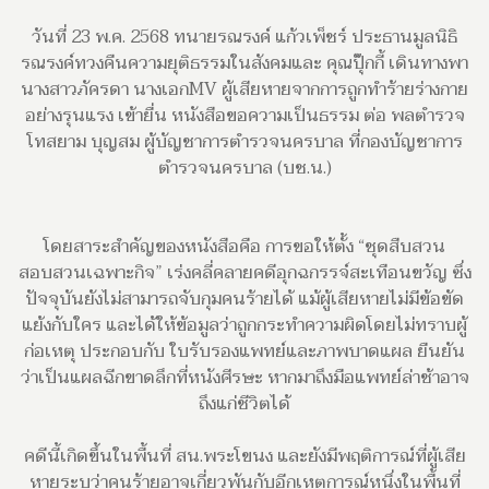
วันที่ 23 พ.ค. 2568 ทนายรณรงค์ แก้วเพ็ชร์ ประธานมูลนิธิ
รณรงค์ทวงคืนความยุติธรรมในสังคมและ คุณปุ๊กกี้ เดินทางพา
นางสาวภัครดา นางเอกMV ผู้เสียหายจากการถูกทำร้ายร่างกาย
อย่างรุนแรง เข้ายื่น หนังสือขอความเป็นธรรม ต่อ พลตำรวจ
โทสยาม บุญสม ผู้บัญชาการตำรวจนครบาล ที่กองบัญชาการ
ตำรวจนครบาล (บช.น.)
โดยสาระสำคัญของหนังสือคือ การขอให้ตั้ง “ชุดสืบสวน
สอบสวนเฉพาะกิจ” เร่งคลี่คลายคดีอุกฉกรรจ์สะเทือนขวัญ ซึ่ง
ปัจจุบันยังไม่สามารถจับกุมคนร้ายได้ แม้ผู้เสียหายไม่มีข้อขัด
แย้งกับใคร และได้ให้ข้อมูลว่าถูกกระทำความผิดโดยไม่ทราบผู้
ก่อเหตุ ประกอบกับ ใบรับรองแพทย์และภาพบาดแผล ยืนยัน
ว่าเป็นแผลฉีกขาดลึกที่หนังศีรษะ หากมาถึงมือแพทย์ล่าช้าอาจ
ถึงแก่ชีวิตได้
คดีนี้เกิดขึ้นในพื้นที่ สน.พระโขนง และยังมีพฤติการณ์ที่ผู้เสีย
หายระบุว่าคนร้ายอาจเกี่ยวพันกับอีกเหตุการณ์หนึ่งในพื้นที่