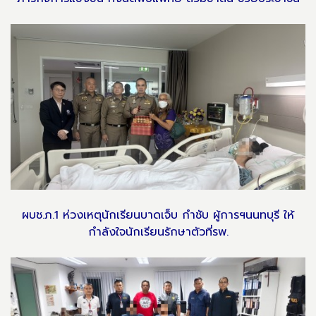
ผบช.ภ.1 ห่วงเหตุนักเรียนบาดเจ็บ กำชับ ผู้การฯนนทบุรี ให้
กำลังใจนักเรียนรักษาตัวที่รพ.