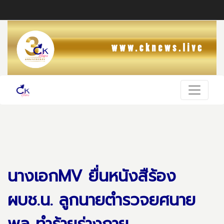
นางเอกMV ยื่นหนังสืร้อง
ผบช.น. ลูกนายตำรวจยศนาย