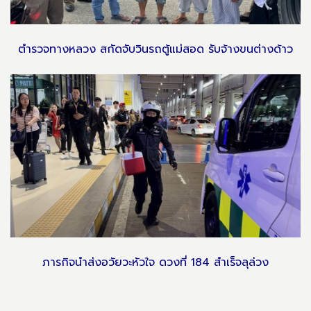
ตำรวจทางหลวง สกัดจับวินรถตู้แม่สอด รับจ้างขนต่างด้าว
ภารกิจนำส่งอวัยวะหัวใจ ดวงที่ 184 สำเร็จลุล่วง