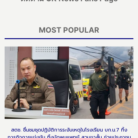
MOST POPULAR
สตช. ชื่นชมชุดปฏิบัติการระงับเหตุในโรงเรียน บก.น.7 ทิ้ง
ภารกิจการแข่งขัน ทิ้งนัดพบแพทย์ สวมขาสั้น ช่วยประชาชน