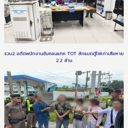
รวบ2 อดีตพนักงานซับคอนแทค TOT ลักแบตตู้ไฟเก่าเสียหาย
2.2 ล้าน