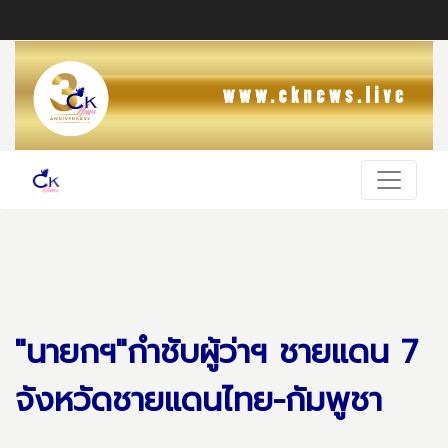
"นายกฯ"กำชับผู้ว่าฯ ชายแดน 7
จังหวัดชายแดนไทย-กัมพูชา