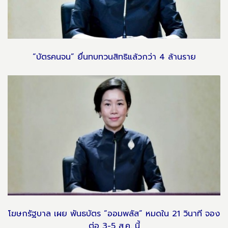
“บัตรคนจน” ยื่นทบทวนสิทธิแล้วกว่า 4 ล้านราย
โฆษกรัฐบาล เผย พันธบัตร “ออมพลัส” หมดใน 21 วินาที จอง
ต่อ 3-5 ส.ค. นี้