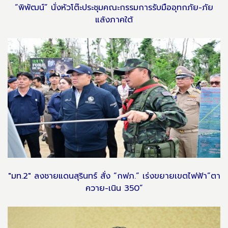
“พิพัฒน์” นั่งหัวโต๊ะประชุมคณะกรรมการรับมืออุทกภัย-ภัย
แล้งภาคใต้
"มท.2" ลงชายแดนสุรินทร์ สั่ง “กฟภ.” เร่งขยายเขตไฟฟ้า”ตา
ควาย-เนิน 350”