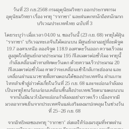
วันที่ 23 ก.ย.2568 กรมอุตุนิยมวิทยา ออกประกาศกรม
อุตุนิยมวิทยา เรื่อง พายุ “รากาซา” และฝนตกหนักถึงหนักมาก
บริเวณประเทศไทย ฉบับที่ 3
โดยระบุว่า เมื่อเวลา 04.00 น. ของวันนี้ (23 ก.ย. 68) พายุไต้ฝุ่น
“รากาซา” บริเวณทะเลจีนใต้ตอนบน มีศูนย์กลางอยู่ที่ละติจูด
19.7 องศาเหนือ ลองจิจูด 118.9 องศาตะวันออก ความเร็วลม
สูงสุดใกล้ศูนย์กลางประมาณ 195 กิโลเมตรต่อชั่วโมง พายุนี้
กำลังเคลื่อนตัวทางทิศตะวันตก ด้วยความเร็วประมาณ 20
กิโลเมตรต่อชั่วโมง คาดว่าจะเคลื่อนเข้าใกล้เกาะฮ่องกง และ
เคลื่อนผ่านแนวชายฝั่งทางตอนใต้ของประเทศจีน ผ่านเกาะ
ไหหลำเข้าสู่อ่าวตังเกี๋ยในวันที่ 25 ก.ย. 68 และจะอ่อนกำลังลง
เป็นพายุโซนร้อนก่อนเคลื่อนขึ้นฝั่งประเทศเวียดนามตอนบน
จากนั้นมีแนวโน้มจะอ่อนกำลังลงอย่างรวดเร็ว เนื่องจากมี
มวลอากาศเย็นจากประเทศจีนแผ่เสริมลงมาปกคลุม ในช่วงวัน
ที่ 25–26 ก.ย. 68
จากอิทธิพลของพายุ “รากาซา” ส่งผลให้ร่องมรสุมที่พาดผ่าน