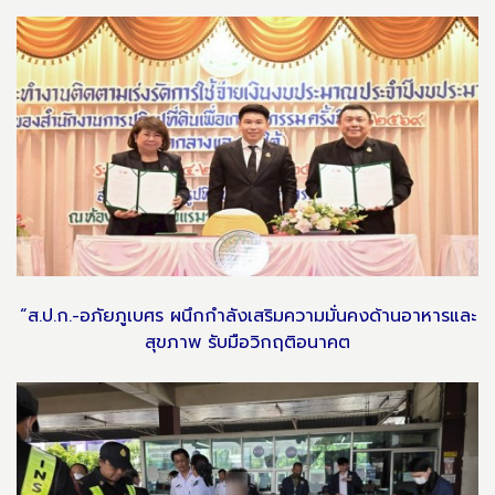
“ส.ป.ก.-อภัยภูเบศร ผนึกกำลังเสริมความมั่นคงด้านอาหารและ
สุขภาพ รับมือวิกฤติอนาคต