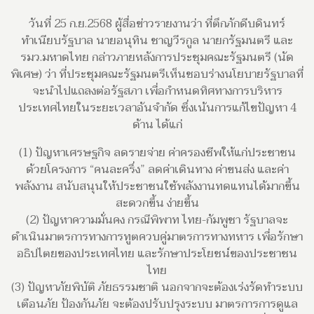
วันที่ 25 ก.ย.2568 ผู้สื่อข่าวรายงานว่า ที่ตึกภักดีบดินทร์
ทำเนียบรัฐบาล นายอนุทิน ชาญวีรกูล นายกรัฐมนตรี และ
รมว.มหาดไทย กล่าวภายหลังการประชุมคณะรัฐมนตรี (นัด
พิเศษ) ว่า ที่ประชุมคณะรัฐมนตรีเห็นชอบร่างนโยบายรัฐบาลที่
จะนำไปแถลงต่อรัฐสภา เพื่อกำหนดทิศทางการบริหาร
ประเทศไทยในระยะเวลาอันจำกัด ซึ่งเน้นการแก้ไขปัญหา 4
ด้าน ได้แก่
(1) ปัญหาเศรษฐกิจ ลดรายจ่าย ค่าครองชีพให้แก่ประชาชน
ด้วยโครงการ “คนละครึ่ง” ลดค่าเดินทาง ค่าขนส่ง และค่า
พลังงาน สนับสนุนให้ประชาชนใช้พลังงานทดแทนได้มากขึ้น
สะดวกขึ้น ง่ายขึ้น
(2) ปัญหาความมั่นคง กรณีพิพาท ไทย-กัมพูชา รัฐบาลจะ
ดำเนินมาตรการทางการทูตควบคู่มาตรการทางทหาร เพื่อรักษา
อธิปไตยของประเทศไทย และรักษาประโยชน์ของประชาชน
ไทย
(3) ปัญหาภัยพิบัติ ภัยธรรมชาติ นอกจากจะต้องเร่งรัดทำระบบ
เตือนภัย ป้องกันภัย จะต้องปรับปรุงระบบ มาตรการการดูแล