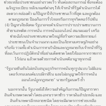
ช่วยเหลือประชาชนอย่างรวดเร็ว ทันต่อสถานการณ์ ซึ่งจะต้อง
แก้กฎระเบียบ หลักเกณฑ์ต่างๆ ให้เจ้าหน้าที่รัฐดำเนินการได้
สะดวก คล่องตัว แก้ปัญหาให้ประชาชนเร็วที่สุด และถูกต้อง
ตามกฎหมาย ป้องกันการรั่วไหลหรือการทุจริตคอร์รัปชัน
(4) ปัญหาภัยสังคม รัฐบาลจะดำเนินการปราบปรามขบวนการ
ค้ายาเสพติด การพนัน การพนันออนไลน์ สแกมเมอร์ เครือ
ข่ายฉ้อโกงประชาชนขนาดใหญ่ที่สร้างความเสียหายแก่
ประชาชนเป็นจำนวนมาก และเป็นภัยทางเศรษฐกิจอย่าง
จริงจัง รวมทั้ง ดำเนินการทางวินัยและกฎหมายกับเจ้าหน้าที่รัฐ
ที่ละเว้นการปฏิบัติหน้าที่อย่างเด็ดขาด โดยให้ออกจากราชการ
ไว้ก่อน แล้วตามด้วยการดำเนินคดีอาญาทุกกรณี
“รัฐบาลยืนยันไม่สนับสนุนธุรกิจการพนันทุกรูปแบบ ไม่มีเอน
เตอร์เทนเมนต์แบบมีกาสิโน และไม่อนุญาตให้การพนัน
ออนไลน์ถูกกฎหมาย” นายกรัฐมนตรี ย้ำ
นอกจากนั้น รัฐบาลยังให้ความสำคัญกับการแก้ปัญหาราคา
สินค้าเกษตรตกต่ำ โดยเฉพาะราคาข้าว ราคามันสำปะหลัง และ
สินค้าเกษตรอีกหลายชนิด โดยจะมีมาตรการช่วยเหลือ