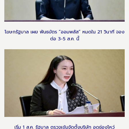
โฆษกรัฐบาล เผย พันธบัตร “ออมพลัส” หมดใน 21 วินาที จอง
ต่อ 3-5 ส.ค. นี้
เริ่ม 1 ส.ค. รัฐบาล ตรวจเข้มจัดตั้งบริษัท อุดช่องโหว่