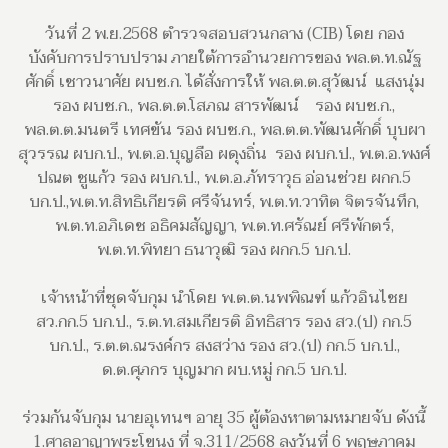
วันที่ 2 พ.ย.2568 ตำรวจสอบสวนกลาง (CIB) โดย กอง
บังคับการปราบปราม ภายใต้การอำนวยการของ พล.ต.ท.ณัฐ
ศักดิ์ เชาวนาศัย ผบช.ก. ได้สั่งการให้ พล.ต.ต.สุวัฒน์ แสงนุ่ม
รอง ผบช.ก., พล.ต.ต.โสภณ สารพัฒน์ รอง ผบช.ก.,
พล.ต.ต.มนตรี เทศขัน รอง ผบช.ก., พล.ต.ต.พัฒนศักดิ์ บุบผา
สุวรรณ ผบก.ป., พ.ต.อ.บุญลือ ผดุงถิ่น รอง ผบก.ป., พ.ต.อ.พงศ์
ปณต ชูแก้ว รอง ผบก.ป., พ.ต.อ.ภัทราวุธ อ่อนช่วย ผกก.5
บก.ป.,
พ.ต.ท.สิทธิเกียรติ ศรีจันทร์, พ.ต.ท.วาทิต จิตรจันทึก,
พ.ต.ท.อภิเดช อธิคมสัญญา, พ.ต.ท.ศรัณย์ ศรีพักตร์,
พ.ต.ท.พิทยา ธนาวุฒิ รอง ผกก.5 บก.ป.
เจ้าหน้าที่ชุดจับกุม นำโดย พ.ต.ต.นพพิณฑ์ แก้วอินไชย
สว.กก.5 บก.ป., ร.ต.ท.สมเกียรติ อิทธิสาร
รอง สว.(ป) กก.5
บก.ป., ร.ต.ต.ณรงค์กร สงสว่าง รอง สว.(ป) กก.5 บก.ป.,
ด.ต.ศุภกร บุญมาก ผบ.หมู่ กก.5 บก.ป.
ร่วมกันจับกุม นายอุเทนฯ อายุ 35 ผู้ต้องหาตามหมายจับ ดังนี้
1.ศาลอาญาพระโขนง ที่ จ.311/2568 ลงวันที่ 6 พฤษภาคม