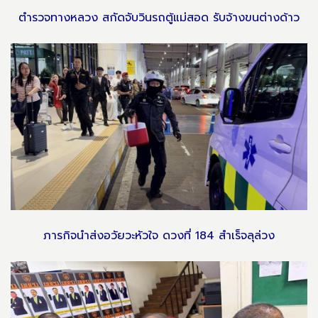
ตำรวจทางหลวง สกัดจับวินรถตู้แม่สอด รับจ้างขนต่างด้าว
ภารกิจนำส่งอวัยวะหัวใจ ดวงที่ 184 สำเร็จลุล่วง