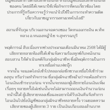
บัญชีเงินฝาก บัตรอิเล็กทรอนิกส์ หรือบัญชีเงินอิเล็กทรอนิกส์
ของคน โดยมิใด้เจตนาใช้เพื่อกิจการที่ตนเกี่ยวข้อง โดย
ประการที่รู้หรือควรจะรู้ว่าจะนำไปใช้ในการกระทำความผิด
เกี่ยวกับอาชญากรรมทางเทคโนโลยี"
สถานที่จับกุม บริเวณลานจอดรถของ วัดหนองกระถิน ต.ทัพ
หลวง อ.หนองหญ้าไซ จ.สุพรรณบุรี
พฤติการณ์ สืบเนื่องจากช่วงประมาณเดือนมีนาคม 2568 ได้มีผู้
เสียหายหลายท้องที่ได้เข้าแจ้งความ
ร้องทุกข์กับพนักงาน
สอบสวน ให้ดำเนินคดีกับกลุ่มมิจฉาชีพ ซึ่งมีพฤติกรรมในการ
หาเหยื่อผ่านเฟซบุ๊ก
จากนั้น จะแอดไลน์เข้าไปหลอกล่อชักชวนเหยื่อให้เข้าร่วม
ลงทุน หรือร่วมทำกิจกรรม ซึ่งกลุ่มมิจฉาชีพ
อ้างว่าจะต้องทำการ
โอนเงินเข้าระบบก่อน จากนั้นจะหลอกผู้เสียหายโอนเงินเพิ่ม
เรื่อยๆ หลายครั้ง
ไม่เช่นนั้นจะไม่สามารถถอนเงินจำนวนก่อน
หน้านี้ได้ ผู้เสียหายหลงเชื่อและอยากได้รับเงินคืนจึงทำการ
โอนเงินไปยังบัญชีของกลุ่มมิจฉาชีพหลายครั้ง รวมยอดความ
เสียหายของผู้เสียหาย 3 ราย เป็นเงินเกือบสองล้านบาท