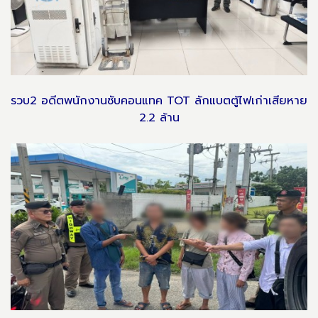
รวบ2 อดีตพนักงานซับคอนแทค TOT ลักแบตตู้ไฟเก่าเสียหาย
2.2 ล้าน