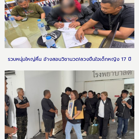
รวบหนุ่มใหญ่หื่น อ้างสอนวิชานวด!ลวงขืนใจเด็กหญิง 17 ปี