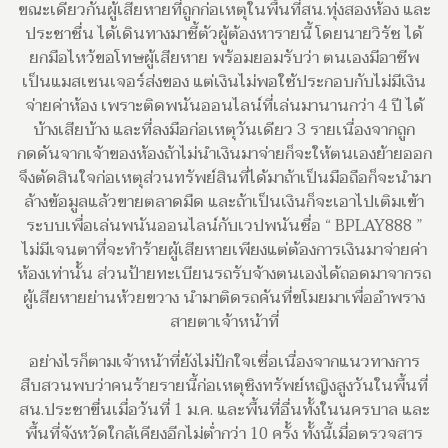
ขณะเดียวกันผู้เสียหายที่ถูกก่อเหตุในพื้นที่สน.ทุ่งสองห้อง และ
ประชาชื่น ได้เดินทางมาชี้ตัวผู้ต้องหารายนี้ โดยนายวิรัช ได้
ยกมือไหว้ขอโทษผู้เสียหาย พร้อมยอมรับว่า ตนเองมีอาชีพ
เป็นแมสเซนเจอร์ส่งของ แต่เงินไม่พอใช้ประกอบกับไม่มีเงิน
จ่ายค่าห้อง เพราะติดพนันออนไลน์ที่เล่นมานานกว่า 4 ปี ได้
บ้างเสียบ้าง และที่ลงมือก่อเหตุวันเดียว 3 รายเนื่องจากถูก
กดดันจากเจ้าของห้องถ้าไม่นำเงินมาจ่ายก็จะให้ตนเองย้ายออก
จึงตัดสินใจก่อเหตุส่วนทรัพย์สินที่ได้มาถ้าเป็นมือถือก็จะนำมา
ล้างข้อมูลแล้วขายตลาดมืด และถ้าเป็นเงินก็จะเอาไปเติมเข้า
ระบบเพื่อเล่นพนันออนไลน์กับเวปพนันชื่อ “ BPLAY888 ”
ไม่มีเจนตาที่จะทำร้ายผู้เสียหายเพียงแต่ต้องการเงินมาจ่ายค่า
ห้องเท่านั้น ส่วนป้ายทะเบียนรถรับจ้างตนเองได้ถอดมาจากรถ
ผู้เสียหายย่านห้วยขวาง นำมาติดรถคันที่ขโมยมาเพื่ออำพราง
สายตาเจ้าหน้าที่
อย่างไรก็ตามเจ้าหน้าที่ยังไม่ปักใจเชื่อเนื่องจากแนวทางการ
สืบสวนพบว่าคนร้ายรายนี้ก่อเหตุชิงทรัพย์หญิงสูงวันในพื้นที่
สน.ประชาขื่นเมื่อวันที่ 1 ม.ค. และพื้นที่อื่นทั้งในนครบาล และ
พื้นที่จังหวัดใกล้เคียงอีกไม่ต่ำกว่า 10 ครั้ง ทั้งนี้เมื่อตรวจสาร