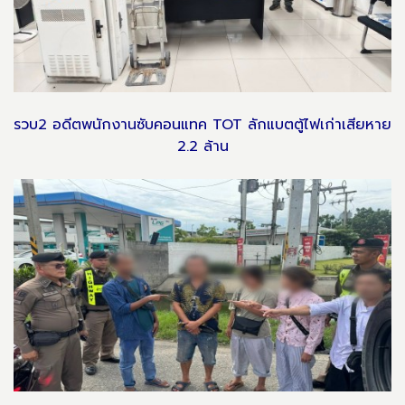
รวบ2 อดีตพนักงานซับคอนแทค TOT ลักแบตตู้ไฟเก่าเสียหาย
2.2 ล้าน