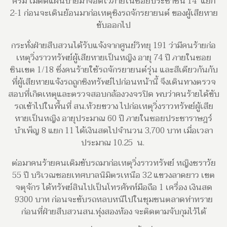
ครีม ไม่ติดแผ่นป้ายมาจอดไว้ภายในซอยประชาชื่น 14 แยก
2-1 ก่อนจะเดินย้อนมาก่อเหตุชิงรถจักรยายนต์ ของผู้เสียหาย
ขับออกไป
กระทั่งฝ่ายสืบสวนได้รับแจ้งจากศูนย์วิทยุ 191 ว่ามีคนร้ายก่อ
เหตุวิ่งราวทรัพย์ผู้เสียหายเป็นหญิง อายุ 74 ปี ภายในซอย
ชินเขต 1/18 ซึ่งคนร้ายใช้รถจักรยายนต์รุ่น และสีเดียวกันกับ
ที่ผู้เสียหายแจ้งรถถูกชิงทรัพย์ไปก่อนหน้านี้ จึงเดินทางตรวจ
สอบที่เกิดเหตุและตรวจสอบกล้องวงจรปิด พบว่าคนร้ายได้ขับ
รถเข้าไปในพื้นที่ สน.ห้วยขวาง ไปก่อเหตุวิ่งราวทรัพย์ผู้เสีย
หายเป็นหญิง อายุประมาณ 60 ปี ภายในซอยประชาราษฎร์
บำเพ็ญ 8 แยก 11 ได้เงินสดไปจำนวน 3,700 บาท เมื่อเวลา
ประมาณ 10.25 น.
ต่อมาคนร้ายคนเดิมขับรถมาก่อเหตุวิ่งราวทรัพย์ หญิงชราวัย
55 ปี บริเวณชอยเทศบาลนิมิตรเหนือ 32 แขวงลาดยาว เขต
จตุจักร ได้ทรัพย์สินไปเป็นโทรศัพท์มือถือ 1 เครื่อง เงินสด
9300 บาท ก่อนจะขับรถหลบหนีไปในชุมชนตลาดท่าทราย
ก่อนที่ฝ่ายสืบสวนสน.ทุ่งสองห้อง จะติดตามจับกุมไว้ได้