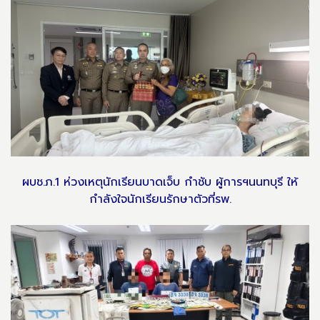
ผบช.ภ.1 ห่วงเหตุนักเรียนบาดเจ็บ กำชับ ผู้การฯนนทบุรี ให้
กำลังใจนักเรียนรักษาตัวที่รพ.