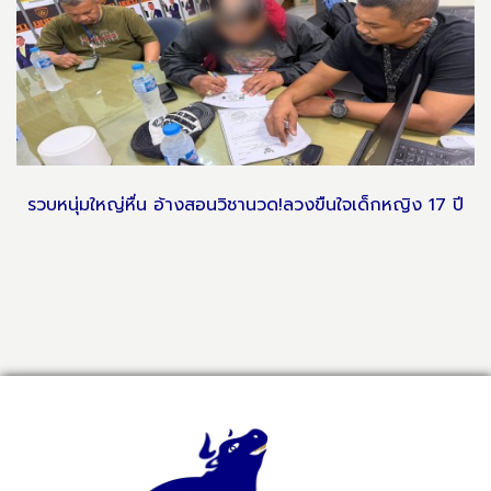
รวบหนุ่มใหญ่หื่น อ้างสอนวิชานวด!ลวงขืนใจเด็กหญิง 17 ปี