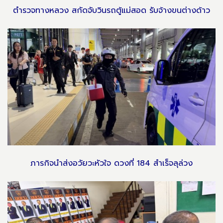
ตำรวจทางหลวง สกัดจับวินรถตู้แม่สอด รับจ้างขนต่างด้าว
ภารกิจนำส่งอวัยวะหัวใจ ดวงที่ 184 สำเร็จลุล่วง