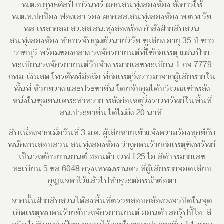
พ.ต.อ.ยุทธศิลป์ การินทร์ ผกก.สน.ทุ่งสองห้อง สั่งการให้
พ.ต.ท.ปกป้อง ฟองเลา รอง ผกก.สส.สน.ทุ่งสองห้อง พ.ต.ท.รัช
พล เหลากลม สว.สส.สน.ทุ่งสองห้อง กำลังฝ่ายสืบสวน
สน.ทุ่งสองห้อง ทำการจับกุมตัวนายวิรัช ชูเสียง อายุ 35 ปี ชาว
ราชบุรี พร้อมของกลาง รถจักรยายนต์ที่ใช้ก่อเหตุ แผ่นป้าย
ทะเบียนรถจักรยายนต์รับจ้าง หมายเลขทะเบียน 1 กจ 7779
กทม. เงินสด โทรศัพท์มือถือ ที่ก่อเหตุวิ่งราวมาจากผู้เสียหายใน
พื้นที่ ห้วยขวาง และประขาชื่น โดยจับกุมได้บริเวณเช่าหลัง
หนึ่งในชุมชนเคหะท่าทราย หลังก่อเหตุวิ่งราวทรัพย์ในพื้นที่
สน.ประชาขื่น ได้ไม่ถึง 20 นาที
สืบเนื่องจากเมื่อวันที่ 3 ม.ค. ผู้เสียหายเข้าแจ้งความร้องทุกข์กับ
พนักงานสอบสวน สน.ทุ่งสองห้อง ว่าถูกคนร้ายก่อเหตุชิงทรัพย์
เป็นรถตักรยานยนต์ ฮอนด้า เวฟ 125 ไอ สีดำ หมายเลข
ทะเบียน 5 ขล 6048 กรุงเทพมหานคร ที่ผู้เสียหายจอดเสียบ
กุญแจคาไว้แล้วไปทำธุระต่อหน้าต่อตา
จากนั้นฝ่ายสืบสวนได้ลงพื้นที่ตรวขสอบกล้องวงจรปิดในจุด
เกิดเหตุพบคนร้ายขับรถจักรยานยนต์ ฮอนด้า สกรุ๊ปปี้ไอ สี