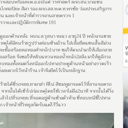
ตรวจสอบพร้อมพ.ต.อ.อนันต์ วรศาสตร์ ผกก.สน.บางเขน
.โกศลปิยะ สีมา รอง ผกก.สส.พ.ต.ท.พรชัย ว่องประเสริฐการ
ขน และเจ้าหน้าที่ตำรวจงานสายตรวจ 1
รวจเเละปฏิบัติการพิเศษ 191
บประตูออกด้านหลัง พบน.ส.รุสนา หะแว อายุ24 ปี พนักงานขาย
ุได้มีคนร้ายรูปร่างค่อนข้างอ้วน ใส่เสื้อยืดแขนสั้นสีม่วง
อนจะซื้อสร้อยคอทองคำหนัก1บาท ขอให้ตนนำมาให้เลือกลาย
สร้อย จึงขอให้หยิบแหวนทองน้ำหนัก2สลึง มาให้ดูอีกวง
บทองทั้งหมดวิ่งหนีออกไปทางประตูด้านหน้าอย่างรวดเร็ว
่งสะดวกไว้หน้าร้าน เจ้าจึงยีดไว้เป็นหลักฐาน
ได้ขี่รถจยย.ยามาฮ่า ฟีโน่ สีชมพูมาจอดไว้ที่ลานจอดรถ
 จากนั้นได้เข้าไปก่อเหตุโดยใช้เวลาไม่ถึง2นาที จากนั้นได้วิ่ง
ปที่รถจยย.ที่จอดอยู่ด้านข้างตัวห้าง ขี่หลบหนีขี่ไปทาง
จ้าหน้าที่วิทยุสกัดจับแต่ไร้วี่แวว