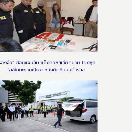
รองจ๋อ” ซ้อนแผนจับ แก๊งคอลฯเวียดนาม โยงซุก
ไอซ์ในมะขามเปียก หวังติดสินบนตำรวจ