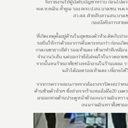
จึงรายงานให้ผู้บังคับบัญชาทราบ ก่อนไป
พ.ต.ท.คณิน ค้ำคูณ รอง ผกก.ป.สน.บางเขน พ.ต.ท
สว.สส. ฝ่ายสืบสวนสน.บางเ
กองบังคับการสายต
ที่เกิดเหตุตั้งอยู่ด้านในสุดของตัวห้าง ติดกั
รอยืนให้การด้วยอาการตื่นตระหนกว่า ก่อนเกิดเหต
กางเกงขายาวสีดำ รองเท้าแตะ เข้ามาทำทีเหมื
จำนวน5เส้น แต่บอกว่ายังไม่พอใจในรวดลายของ
จากนั้นคนร้ายอาศัยช่วงพนักงานในร้านเผลอ รว
แล้วได้ถอดรองเท้าแตะ เพื่อจะได้วิ
จากการตรวจสอบภาพจากล้องวงจรปิดพบว่าคนร้าย
ด้านข้างตัวห้างฯ ซึ่งห่างจากร้านทองไม่ถึง20 เมตร
มาออกทางด้านประตูหน้าด้านถนนรามอินทรา แล้วไ
ถนนรามอินทราฝั่งขาออก เ