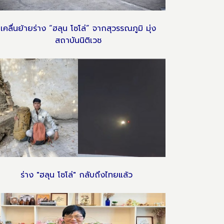
เคลื่นย้ายร่าง “ฮลุน โซโล่” จากสุวรรณภูมิ มุ่ง
สถาบันนิติเวช
ร่าง "ฮลุน โซโล่" กลับถึงไทยแล้ว