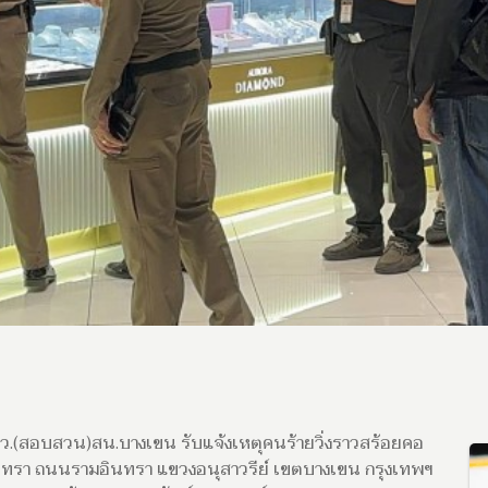
ง สว.(สอบสวน)สน.บางเขน รับแจ้งเหตุคนร้ายวิ่งราวสร้อยคอ
ินทรา ถนนรามอินทรา แขวงอนุสาวรีย์ เขตบางเขน กรุงเทพฯ