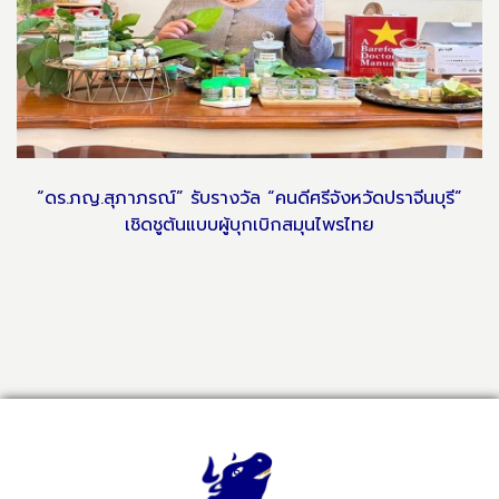
“ดร.ภญ.สุภาภรณ์” รับรางวัล “คนดีศรีจังหวัดปราจีนบุรี”
เชิดชูต้นแบบผู้บุกเบิกสมุนไพรไทย