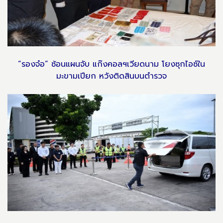
“รองจ๋อ” ซ้อนแผนจับ แก๊งคอลฯเวียดนาม โยงซุกไอซ์ใน
มะขามเปียก หวังติดสินบนตำรวจ