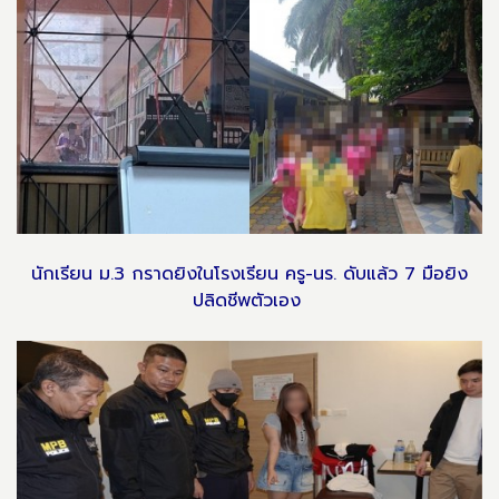
นักเรียน ม.3 กราดยิงในโรงเรียน ครู-นร. ดับแล้ว 7 มือยิง
ปลิดชีพตัวเอง