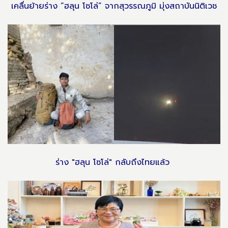
เคลื่นย้ายร่าง “ฮลุน โซโล่” จากสุวรรณภูมิ มุ่งสถาบันนิติเวช
ร่าง "ฮลุน โซโล่" กลับถึงไทยแล้ว