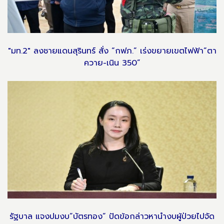
"มท.2" ลงชายแดนสุรินทร์ สั่ง “กฟภ.” เร่งขยายเขตไฟฟ้า”ตา
ควาย-เนิน 350”
รัฐบาล แจงปมงบ”บัตรทอง” ปัดข้อกล่าวหานำงบผู้ป่วยไปจัด