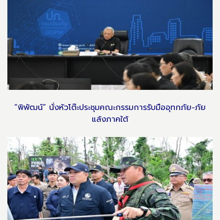
“พิพัฒน์” นั่งหัวโต๊ะประชุมคณะกรรมการรับมืออุทกภัย-ภัย
แล้งภาคใต้