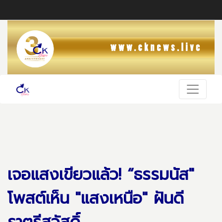
เจอแสงเขียวแล้ว! “ธรรมนัส"
โพสต์เห็น "แสงเหนือ" ฝันดี