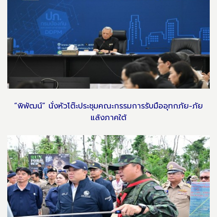
“พิพัฒน์” นั่งหัวโต๊ะประชุมคณะกรรมการรับมืออุทกภัย-ภัย
แล้งภาคใต้