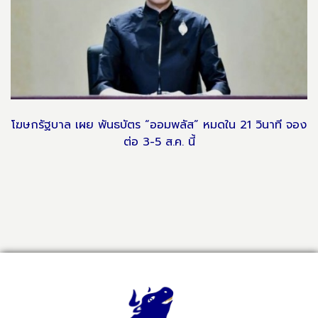
โฆษกรัฐบาล เผย พันธบัตร “ออมพลัส” หมดใน 21 วินาที จอง
ต่อ 3-5 ส.ค. นี้