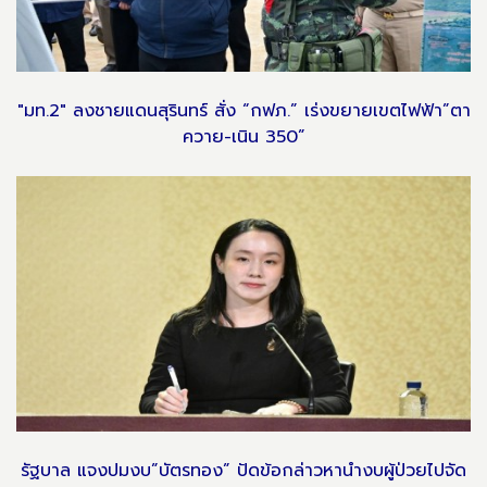
"มท.2" ลงชายแดนสุรินทร์ สั่ง “กฟภ.” เร่งขยายเขตไฟฟ้า”ตา
ควาย-เนิน 350”
รัฐบาล แจงปมงบ”บัตรทอง” ปัดข้อกล่าวหานำงบผู้ป่วยไปจัด