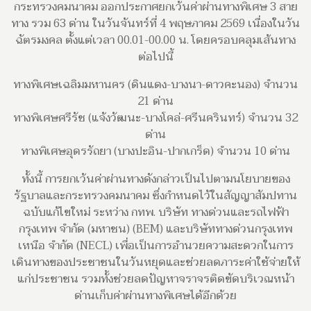
กระทรวงคมนาคม ออกประกาศยกเว้นค่าผ่านทางพิเศษ 3 สาย
ทาง รวม 63 ด่าน ในวันจันทร์ที่ 4 พฤษภาคม 2569 เนื่องในวัน
ฉัตรมงคล ตั้งแต่เวลา 00.01-00.00 น. โดยครอบคลุมเส้นทาง
ต่อไปนี้
ทางพิเศษเฉลิมมหานคร (ดินแดง-บางนา-ดาวคะนอง) จำนวน
21 ด่าน
ทางพิเศษศรีรัช (แจ้งวัฒนะ-บางโคล่-ศรีนครินทร์) จำนวน 32
ด่าน
ทางพิเศษอุดรรัถยา (บางปะอิน-ปากเกร็ด) จำนวน 10 ด่าน
ทั้งนี้ การยกเว้นค่าผ่านทางดังกล่าวเป็นไปตามนโยบายของ
รัฐบาลและกระทรวงคมนาคม ซึ่งกำหนดไว้ในสัญญาสัมปทาน
ฉบับแก้ไขใหม่ ระหว่าง กทพ. บริษัท ทางด่วนและรถไฟฟ้า
กรุงเทพ จำกัด (มหาชน) (BEM) และบริษัททางด่วนกรุงเทพ
เหนือ จำกัด (NECL) เพื่อเป็นการอำนวยความสะดวกในการ
เดินทางของประชาชนในวันหยุดและช่วยลดภาระค่าใช้จ่ายให้
แก่ประชาชน รวมทั้งช่วยลดปัญหาจราจรติดขัดบริเวณหน้า
ด่านเก็บค่าผ่านทางพิเศษได้อีกด้วย