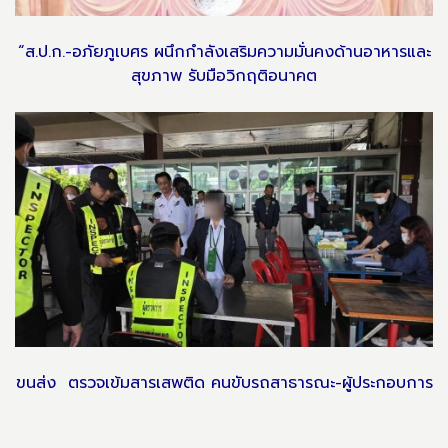
“ส.ป.ก.-อภัยภูเบศร ผนึกกำลังเสริมความมั่นคงด้านอาหารและ
สุขภาพ รับมือวิกฤติอนาคต
ขนส่ง ตรวจเข้มสารเสพติด คนขับรถสาธารณะ-ผู้ประกอบการ