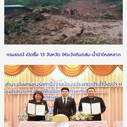
กรมธรณี เปิดชื่อ 13 จังหวัด ให้ระวังดินถล่ม-น้ำป่าไหลหลาก