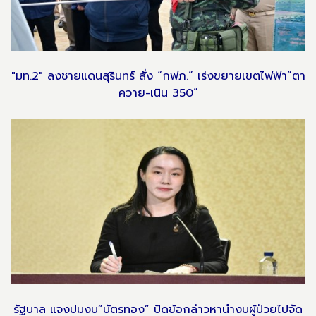
"มท.2" ลงชายแดนสุรินทร์ สั่ง “กฟภ.” เร่งขยายเขตไฟฟ้า”ตา
ควาย-เนิน 350”
รัฐบาล แจงปมงบ”บัตรทอง” ปัดข้อกล่าวหานำงบผู้ป่วยไปจัด