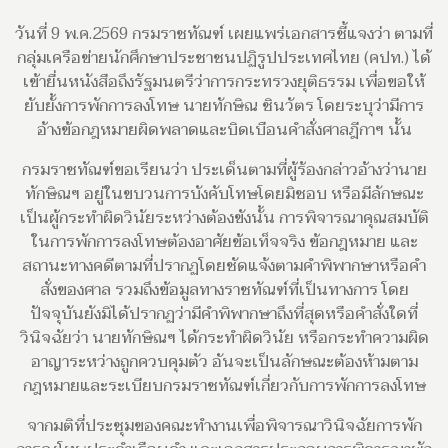
วันที่ 9 พ.ค.2569 กรมราชทัณฑ์ เผยแพร่เอกสารชี้แจงว่า ตามที่
กลุ่มเครือข่ายนักศึกษาประชาชนปฏิรูปประเทศไทย (คปท.) ได้
เข้ายื่นหนังสือถึงรัฐมนตรีว่าการกระทรวงยุติธรรม เพื่อขอให้
ยับยั้งการพักการลงโทษ นายทักษิณ ชินวัตร โดยระบุว่ามีการ
อ้างข้อกฎหมายผิดพลาดและบิดเบือนคำสั่งศาลฎีกาฯ นั้น
กรมราชทัณฑ์ขอเรียนว่า ประเด็นตามที่ผู้ร้องกล่าวอ้างว่านาย
ทักษิณฯ อยู่ในขบวนการบังคับโทษโดยมิชอบ หรือมีลักษณะ
เป็นผู้กระทำผิดวินัยระหว่างต้องขังนั้น การพิจารณาคุณสมบัติ
ในการพักการลงโทษต้องอาศัยข้อเท็จจริง ข้อกฎหมาย และ
สถานะทางคดีตามที่ปรากฏโดยชัดแจ้งตามคำพิพากษาหรือคำ
สั่งของศาล รวมถึงข้อมูลทางราชทัณฑ์ที่เป็นทางการ โดย
ปัจจุบันยังมิได้ปรากฏว่ามีคำพิพากษาถึงที่สุดหรือคำสั่งใดที่
วินิจฉัยว่า นายทักษิณฯ ได้กระทำผิดวินัย หรือกระทำความผิด
อาญาระหว่างถูกควบคุมตัว อันจะเป็นลักษณะต้องห้ามตาม
กฎหมายและระเบียบกรมราชทัณฑ์เกี่ยวกับการพักการลงโทษ
จากมติที่ประชุมของคณะทำงานเพื่อพิจารณาวินิจฉัยการพัก