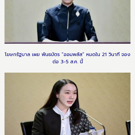
โฆษกรัฐบาล เผย พันธบัตร “ออมพลัส” หมดใน 21 วินาที จอง
ต่อ 3-5 ส.ค. นี้