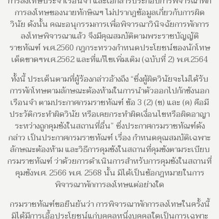
การลงโทษประจำเรือนจำ และเอกสารประกอบการพิจารณาพัก
การลงโทษของนายทักษิณฯ ไม่ปรากฏข้อมูลเกี่ยวกับการผิด
วินัย ดังนั้น คณะอนุกรรมการเพื่อพิจารณาวินิจฉัยการพักการ
ลงโทษพิจารณาแล้ว จึงมีคุณสมบัติตามพระราชบัญญัติ
ราชทัณฑ์ พ.ศ.2560 กฎกระทรวงกำหนดประโยชน์ของนักโทษ
เด็ดขาดฯพ.ศ.2562 และที่แก้ไขเพิ่มเติม (ฉบับที่ 2) พ.ศ.2564
ทั้งนี้ ประเด็นตามที่ผู้ร้องกล่าวอ้างถึง “ซึ่งผู้ผิดวินัยจะไม่ได้รับ
การพักโทษตามลักษณะต้องห้ามในการนำตัวออกไปกักขังนอก
เรือนจำ ตามประกาศกรมราชทัณฑ์ ข้อ 3 (2) (ข) และ (ค) คือมี
ประวัติกระทำผิดวินัย หรือเคยกระทำผิดเงื่อนไขหรือผิดอาญา
ระหว่างถูกคุมขังในสถานที่อื่น” ซึ่งประกาศกรมราชทัณฑ์ดัง
กล่าว เป็นประกาศกรมราชทัณฑ์ เรื่อง กำหนดคุณสมบัติเฉพาะ
ลักษณะต้องห้าม และวิธีการคุมขังในสถานที่คุมขังตามระเบียบ
กรมราชทัณฑ์ ว่าด้วยการดำเนินการสำหรับการคุมขังในสถานที่
คุมขังพ.ศ. 2566 พ.ศ. 2568 นั้น มิได้เป็นข้อกฎหมายในการ
พิจารณาพักการลงโทษแต่อย่างใด
กรมราชทัณฑ์ขอยืนยันว่า การพิจารณาพักการลงโทษในครั้งนี้
มิได้มีการเอื้อประโยชน์แก่บุคคลหนึ่งบุคคลใดเป็นการเฉพาะ