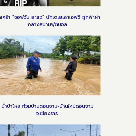
ดเศร้า “ซอฟวัน อาแว” นักเตะยะลาเอฟซี ถูกฟ้าผ่า
กลางสนามฟุตบอล
น้ำป่าไหล ท่วมบ้านดอนงาม-บ้านใหม่ดอนงาม
จ.เชียงราย