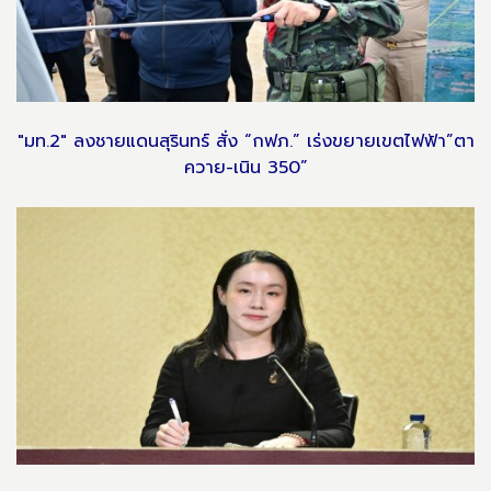
"มท.2" ลงชายแดนสุรินทร์ สั่ง “กฟภ.” เร่งขยายเขตไฟฟ้า”ตา
ควาย-เนิน 350”