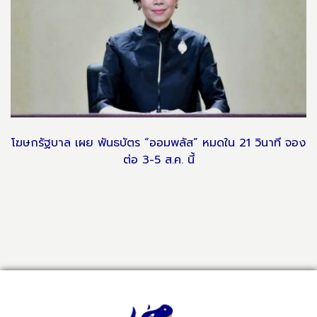
โฆษกรัฐบาล เผย พันธบัตร “ออมพลัส” หมดใน 21 วินาที จอง
ต่อ 3-5 ส.ค. นี้