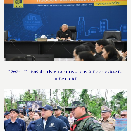
“พิพัฒน์” นั่งหัวโต๊ะประชุมคณะกรรมการรับมืออุทกภัย-ภัย
แล้งภาคใต้