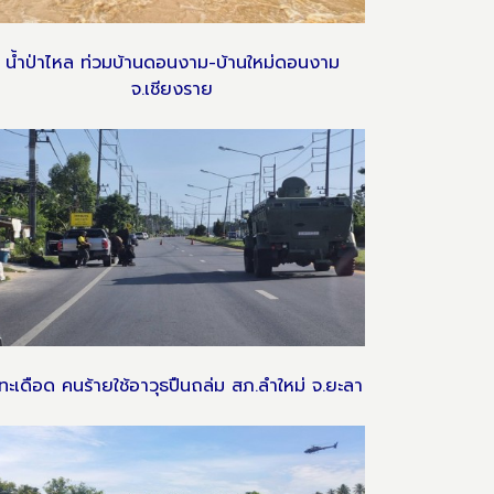
น้ำป่าไหล ท่วมบ้านดอนงาม-บ้านใหม่ดอนงาม
จ.เชียงราย
ทะเดือด คนร้ายใช้อาวุธปืนถล่ม สภ.ลำใหม่ จ.ยะลา