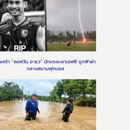
ดเศร้า “ซอฟวัน อาแว” นักเตะยะลาเอฟซี ถูกฟ้าผ่า
กลางสนามฟุตบอล