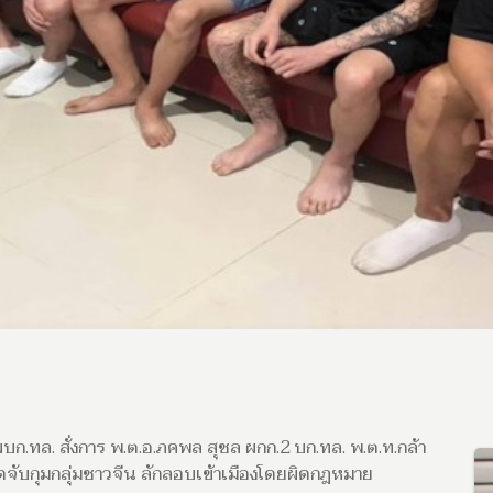
ย ผบก.ทล. สั่งการ พ.ต.อ.ภคพล สุชล ผกก.2 บก.ทล. พ.ต.ท.กล้า
กัดจับกุมกลุ่มชาวจีน ลักลอบเข้าเมืองโดยผิดกฎหมาย