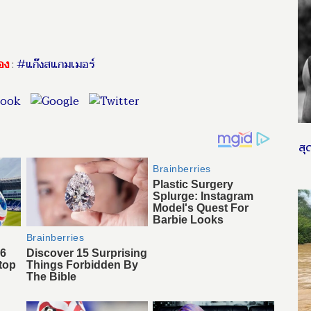
้อง
:
#แก๊งสแกมเมอร์
สุ