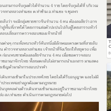
อนสามารถจับกุมตัวได้จำนวน 4 ราย โดยจับกุมได้ที่ บริเวณ
จทางหลวงท่าแซะ ต.ท่าข้าม อ.ท่าแซะ จ.ชุมพร
กสายลับว่า จะมีกลุ่มชายชาวจีนจำนวน 4 คน ต้องสงสัยว่า อาจ
าสู่พื้นที่ภาคใต้ โดยการแฝงตัวปะปนไปกับผู้โดยสารรถทัวร์
อหลบเลี่ยงการตรวจสอบของเจ้าหน้าที่
ทางต่างๆ กระทั่งพบรถทัวร์คันหนึ่งมีลักษณะตรงตามที่สายลับ
ตำรวจทางหลวงท่าแซะ เจ้าหน้าที่จึงเรียกให้หยุดรถ เพื่อ
ด ก่อนพบชายต้องสงสัยจำนวน 4 คน เมื่อขอตรวจสอบ
ราชอาณาจักรไทย ทั้งหมดกลับไม่สามารถนำเอกสาร มาแสดง
้ จึงเชิญตัวมามำการสอบปากคำ
้เดินทางเข้ามาในประเทศไทย โดยไม่ได้รับอนุญาต และไม่มี
้าประเทศอย่างถูกต้องตามกฎหมาย
 “เป็นบุคคลต่างด้าวเดินทางเข้ามาและอยู่ในราชอาณาจักรไทย
วส่ง สภ.ท่าแซะ ดำเนินการตามกฎหมายต่อไป