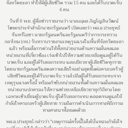
จังหวัดยะลา ทำให้มีผู้เสียชีวิต รวม 15 คน และได้รับบาดเจ็บ
4 คน
วันที่ 6 พ.ย. ผู้สื่อข่าวรายงานว่า นางนฤมล ภิญโญสินวัฒน์
โฆษกประจำสำนักนายกรัฐมนตรี เปิดเผยว่า พล.อ.ประยุทธ์
จันทร์โอชา นายกรัฐมนตรีและรัฐมนตรีว่าการกระทรวง
กลาโหม (กห.) รับทราบรายงานเหตุรุนแรงในพื้นที่จังหวัดยะลา
แล้ว พร้อมสั่งการด่วนให้ทั้งหน่วยงานด้านความมั่นคงและ
หน่วยงานที่เกี่ยวข้อง เร่งเข้าไปให้ความช่วยเหลือดูแลผู้ได้รับ
บาดเจ็บ และผู้ได้รับผลกระทบ และเยียวยาผู้เสียชีวิตทุกราย
โดยนายกรัฐมนตรีแสดงความเสียใจอย่างสุดซึ้งต่อครอบครัวผู้
เสียชีวิตและผู้ได้รับบาดเจ็บ รวมไปถึงผู้ได้รับผลกระทบจาก
เหตุรุนแรงครั้งนี้ พร้อมกำชับหน่วยงานทั้งด้านความมั่นคงและ
หน่วยงานปกครอง ให้ความช่วยเหลือเยียวยาทุกวิถีทาง โดย
เฉพาะเข้าเยี่ยมผู้บาดเจ็บ ผู้ได้รับผลกระทบ ตลอดจนดูแลให้
กำลังใจครอบครัวผู้เสียหาย รวมถึงการดำเนินการทางพิธีกรรม
ทางศาสนาทั้งหมดด้วย
พล.อ.ประยุทธ์ กล่าวว่า "เหตุการณ์ครั้งนี้ไม่ได้บั่นทอนกำลังใจ