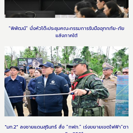
“พิพัฒน์” นั่งหัวโต๊ะประชุมคณะกรรมการรับมืออุทกภัย-ภัย
แล้งภาคใต้
"มท.2" ลงชายแดนสุรินทร์ สั่ง “กฟภ.” เร่งขยายเขตไฟฟ้า”ตา