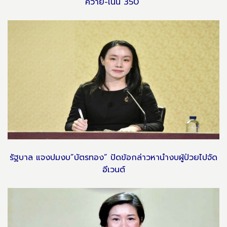
ควาย-เนิน 350”
รัฐบาล แจงปมงบ”บัตรทอง” ปัดข้อกล่าวหานำงบผู้ป่วยไปจัด
อีเวนต์