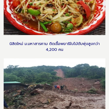
นิสิตใหม่ ม.มหาสารคาม ติดเชื้อพยาธิใบไม้ตับพุ่งสูงกว่า
4,200 คน