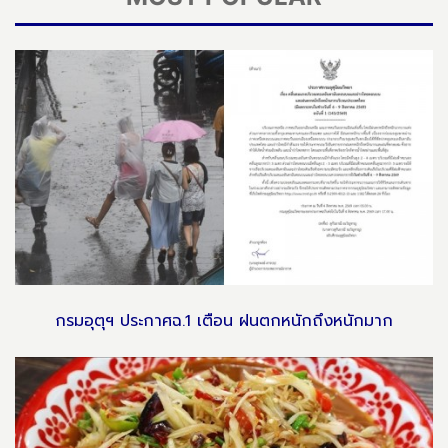
กรมอุตุฯ ประกาศฉ.1 เตือน ฝนตกหนักถึงหนักมาก