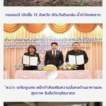
กรมธรณี เปิดชื่อ 13 จังหวัด ให้ระวังดินถล่ม-น้ำป่าไหลหลาก
“ส.ป.ก.-อภัยภูเบศร ผนึกกำลังเสริมความมั่นคงด้านอาหารและ
สุขภาพ รับมือวิกฤติอนาคต