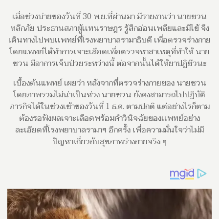
เมื่อช่วงบ่ายของวันที่ 30 พ.ย.ที่ผ่านมา มีรายงานว่า นายชวน
หลีกภัย ประธานสภาผู้เเทนราษฎร รู้สึกอ่อนเพลียและมีไข้ จึง
เดินทางไปพบเเพทย์ที่โรงพยาบาลรามาธิบดี เพื่อตรวจร่างกาย
โดยแพทย์ได้ทำการเจาะเลือดเพื่อตรวจหาสาเหตุที่ทำให้ นาย
ชวน มีอาการเจ็บป่วยระหว่างนี้ ต่อจากนั้นได้ให้ยาปฏิชีวนะ
เบื้องต้นแพทย์ เผยว่า หลังจากที่ตรวจร่างกายของ นายชวน
โดยภาพรวมไม่น่าเป็นห่วง นายชวน ยังคงสามารถไปปฏิบัติ
ภารกิจได้ในช่วงเช้าของวันที่ 1 ธ.ค. ตามปกติ แต่อย่างไรก็ตาม
ต้องรอฟังผลเจาะเลือดพร้อมคำวินิจฉัยของเเพทย์อย่าง
ละเอียดที่โรงพยาบาลรามาฯ อีกครั้ง เพื่อความมั่นใจว่าไม่มี
ปัญหาเกี่ยวกับสุขภาพร่างกายจริง ๆ