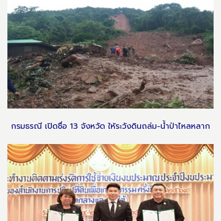
กรมธรณี เปิดชื่อ 13 จังหวัด ให้ระวังดินถล่ม-น้ำป่าไหลหลาก