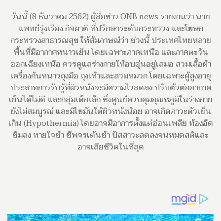
วันนี้ (8 ธันวาคม 2562) ผู้สื่อข่าว ONB news รายงานว่า นาย
แพทย์รุ่งเรือง กิจผาติ ที่ปรึกษาระดับกระทรวง และโฆษก
กระทรวงสาธารณสุข ให้สัมภาษณ์ว่า ช่วงนี้ ประเทศไทยหลาย
พื้นที่มีอากาศหนาวเย็น โดยเฉพาะภาคเหนือ และภาคตะวัน
ออกเฉียงเหนือ ควรดูแลร่างกายให้อบอุ่นอยู่เสมอ สวมเสื้อผ้า
เครื่องกันหนาวถุงมือ ถุงเท้าและสวมหมวก โดยเฉพาะผู้สูงอายุ
ประสาทการรับรู้ที่ผิวหนังจะมีความไวลดลง ปรับตัวต่ออากาศ
เย็นได้ไม่ดี และกลุ่มเด็กเล็ก ซึ่งศูนย์ควบคุมอุณหภูมิในร่างกาย
ยังไม่สมบูรณ์ และมีไขมันใต้ผิวหนังน้อย อาจเกิดภาวะตัวเย็น
เกิน (Hypothermia) โดยอาจมีอาการตั้งแต่อ่อนเพลีย ท้องอืด
ซึมลง หายใจช้า ชีพจรเต้นช้า ปัสสาวะลดลงจนหมดสติและ
อาจเสียชีวิตในที่สุด