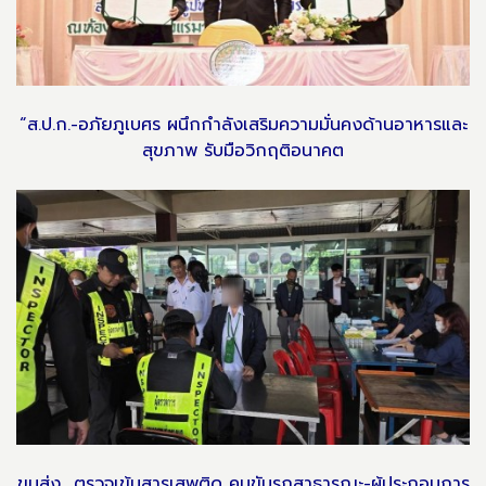
“ส.ป.ก.-อภัยภูเบศร ผนึกกำลังเสริมความมั่นคงด้านอาหารและ
สุขภาพ รับมือวิกฤติอนาคต
ขนส่ง ตรวจเข้มสารเสพติด คนขับรถสาธารณะ-ผู้ประกอบการ