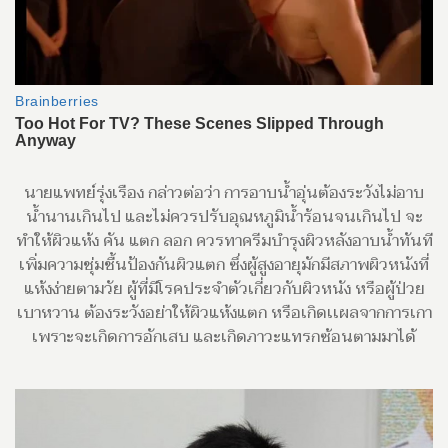
นายแพทย์รุ่งเรือง กล่าวต่อว่า การอาบน้ำอุ่นต้องระวังไม่อาบ
น้ำนานเกินไป และไม่ควรปรับอุณหภูมิน้ำร้อนจนเกินไป จะ
ทำให้ผิวแห้ง คัน แตก ลอก ควรทาครีมบำรุงผิวหลังอาบน้ำทันที
เพิ่มความชุ่มชื้นป้องกันผิวแตก ซึ่งผู้สูงอายุมักมีสภาพผิวหนังที่
แห้งง่ายตามวัย ผู้ที่มีโรคประจำตัวเกี่ยวกับผิวหนัง หรือผู้ป่วย
เบาหวาน ต้องระวังอย่าให้ผิวแห้งแตก หรือเกิดเเผลจากการเกา
เพราะจะเกิดการอักเสบ และเกิดภาวะแทรกซ้อนตามมาได้