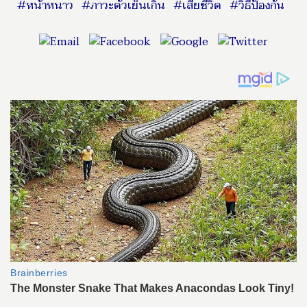
#หน้าหนาว
#ภาวะตัวเย็นเกิน
#เสียชีวิต
#วิธีป้องกัน