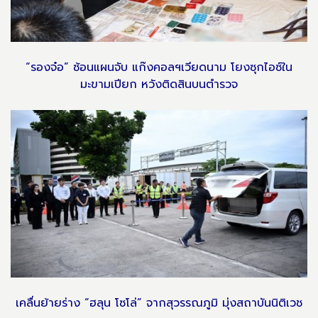
“รองจ๋อ” ซ้อนแผนจับ แก๊งคอลฯเวียดนาม โยงซุกไอซ์ใน
มะขามเปียก หวังติดสินบนตำรวจ
เคลื่นย้ายร่าง “ฮลุน โซโล่” จากสุวรรณภูมิ มุ่งสถาบันนิติเวช