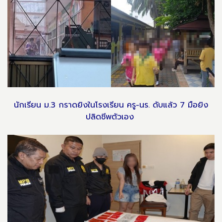
นักเรียน ม.3 กราดยิงในโรงเรียน ครู-นร. ดับแล้ว 7 มือยิง
ปลิดชีพตัวเอง