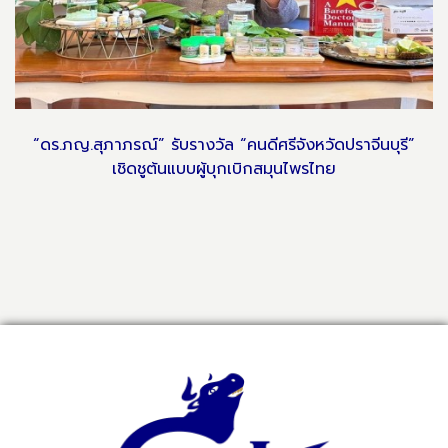
“ดร.ภญ.สุภาภรณ์” รับรางวัล “คนดีศรีจังหวัดปราจีนบุรี”
เชิดชูต้นแบบผู้บุกเบิกสมุนไพรไทย