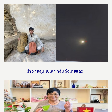
ร่าง "ฮลุน โซโล่" กลับถึงไทยแล้ว