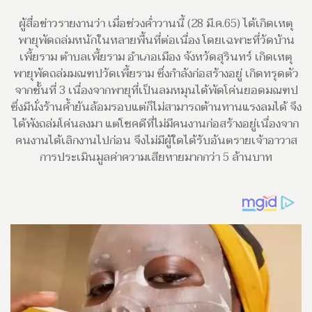
ผู้สื่อข่าวรายงานว่า เมื่อช่วงค่ำวานนี้ (28 มี.ค.65) ได้เกิดเหตุ
พายุพัดถล่มหนักในหลายพื้นที่ต่อเนื่อง โดยเฉพาะที่วัดบ้าน
เพี้ยราม ตำบลเพี้ยราม อำเภอเมือง จังหวัดสุรินทร์ เกิดเหตุ
พายุพัดถล่มมณฑปวัดเพี้ยราม ซึ่งกำลังก่อสร้างอยู่ เกิดทรุดตัว
จากชั้นที่ 3 เนื่องจากพายุที่เป็นลมหมุนได้พัดโค่นยอดมณฑป
ซึ่งมีนั่งร้านค้ำยันล้อมรอบแต่ก็ไม่สามารถต้านทานแรงลมได้ จึง
ได้พังถล่มโค่นลงมา แต่โชคดีที่ไม่มีคนงานก่อสร้างอยู่เนื่องจาก
คนงานได้เลิกงานไปก่อน จึงไม่มีผู้ใดได้รับอันตรายเจ้าอาวาส
การประเมินมูลค่าความเสียหายมากกว่า 5 ล้านบาท