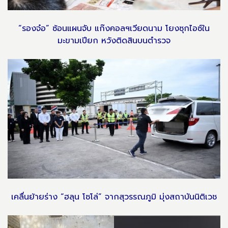
“รองจ๋อ” ซ้อนแผนจับ แก๊งคอลฯเวียดนาม โยงซุกไอซ์ใน
มะขามเปียก หวังติดสินบนตำรวจ
เคลื่นย้ายร่าง “ฮลุน โซโล่” จากสุวรรณภูมิ มุ่งสถาบันนิติเวช