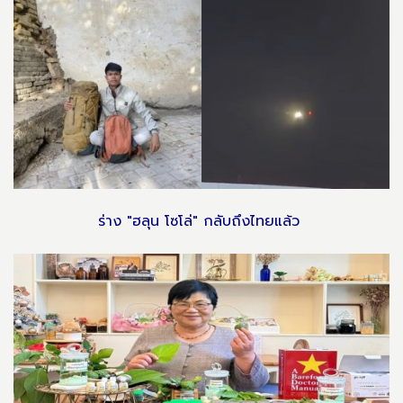
ร่าง "ฮลุน โซโล่" กลับถึงไทยแล้ว