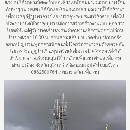
แรง ลมได้มาทางทิศตะวันตกเฉียงเหนือลมมาแรงมาก มาพร้อม
กับพายุฝน มณฑปได้หักและโค่นลงมาเลย มณฑปนี้ได้สร้างมา
เพื่อบรรจุอัฐิบูรพาจารย์และบรรจุพระบรมสารีริกธาตุ เพื่อให้
ประชาชนได้สักการะบูชา หลักการสร้างสร้างตามแบบทุกอย่าง
โชคดีที่ไม่มีผู้รับบาดเจ็บ เพราะว่าคนงานเลิกงานออกไปก่อน
ในช่วงเวลา 16.00 น. ส่วนความเสียหายเกิดขึ้นหนักมากจึง
อยากเชิญชวนพุทธศาสนิกชนที่มีใจศรัทธามาร่วมด้วยช่วยกัน
ในการร่วมบุญในด้านทุนทรัพย์เพื่อการก่อสร้างต่อเพื่อให้
สำเร็จ สามารถร่วมบุญได้ที่ วัดบ้านเพี้ยราม ตำบลเพี้ยราม
อำเภอเมือง จังหวัดสุรินทร์ หรือสอบถามได้ที่ เบอร์โทร
0862580764 เจ้าอาวาสวัดเพี้ยราม