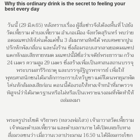
วันนี้ (29 มี.ค.65) หลังทราบเรื่อง ผู้สื่อข่าวจึงได้ลงพื้นที่ ไปยัง
วัดเพี้ยราม ตำบลเพี้ยราม อำเภอเมือง จังหวัดสุรินทร์ พบว่าย
อดมณฑปหักโค่นตั้งแต่ชั้น 3 ล้มมาทางทิศใต้ พบเศษซากปูน
ปรักหักพังเกลื่อน และนั่งร้าน ซึ่งล้อมรอบเสากลางยอดมณฑป
แตกหักงอเสียหายหมด มณฑปนี้มีชื่อว่าเจดีย์พระยาราม กว้าง
24 เมตร ความสูง 29 เมตร ซึ่งสร้างเพื่อเป็นศาสนสถานบรรจุ
พระบรมสารีริกธาตุ และบรรจุอัฐิบูรพาจารย์ เพื่อให้
พุทธศาสนิกชนได้มาสักการะกราบไหว้บูชา แต่ก็โดนพายุมาพัด
โค่นหักล้มลงเสียก่อน ตอนนี้ต้องรอให้ทางเจ้าหน้าที่มาตรวจ
พิสูจน์ว่าได้มาตรฐานหรือไม่หรือเป็นเพราะแรงลมที่พัดทำให้
ถล่มลงมา
พระครูประโชติ จริยาพร (หลวงพ่อไสว) เจ้าอาวาสวัดเพี้ยราม
เจ้าคณะตำบลเพี้ยราม และตำบลกาเกาะ ได้เปิดเผยกับทาง
สื่อมวลชนว่า เมื่อวานเวลาประมาณ 16.50 น.ได้มีลมกระโชก