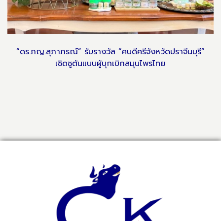
“ดร.ภญ.สุภาภรณ์” รับรางวัล “คนดีศรีจังหวัดปราจีนบุรี”
เชิดชูต้นแบบผู้บุกเบิกสมุนไพรไทย