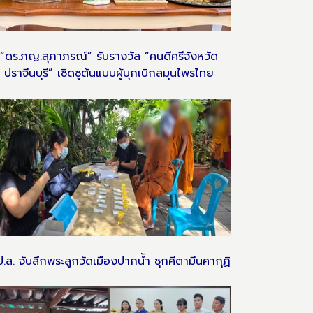
“ดร.ภญ.สุภาภรณ์” รับรางวัล “คนดีศรีจังหวัด
ปราจีนบุรี” เชิดชูต้นแบบผู้บุกเบิกสมุนไพรไทย
ป.ส. จับสึกพระลูกวัดเมืองปากน้ำ ซุกคีตามีนคากุฏิ