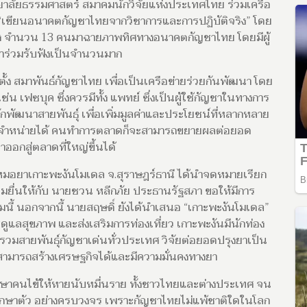
ทยาลัยธรรมศาสตร์ สมาคมนักวิจัยแห่งประเทศไทย ร่วมเครือ
“เขียนอนาคตกัญชาไทยจากวิชาการและการปฏิบัติจริง” โดย
จริง จำนวน 13 คนมาฉายภาพทิศทางอนาคตกัญชาไทย โดยมีผู้
าร่วมรับฟังเป็นจำนวนมาก
ตั้ง สมาพันธ์กัญชาไทย เพื่อเป็นเครือข่ายร่วยกันพัฒนา โดย
น เฟซบุค ซึ่งควรมีทั้ง แพทย์ ซึ่งเป็นผู้ใช้กัญชาในทางการ
ักพัฒนาสายพันธุ์ เพื่อเพิ่มมูลค่าและประโยชน์ที่หลากหลาย
กจำหน่ายได้ คนทำการตลาดก็จะสามารถขยายผลต่อยอด
ออกสู่ตลาดที่ใหญ่ขึ้นได้
หมอยาเกาะพะงันโมเดล จ.สุราษฎร์ธานี ได้นำจดหมายเรียก
ยมยื่นให้กับ นายชวน หลีกภัย ประธานรัฐสภา ขอให้มีการ
มนี้ นอกจากนี้ นายสฤษดิ์ ยังได้นำเสนอ “เกาะพะงันโมเดล”
รดูแลสุขภาพ และส่งเสริมการท่องเที่ยว เกาะพะงันมีนักท่อง
รรวมสายพันธุ์กัญชาเด่นทั่วประเทศ วิจัยต่อยอดปรุงยาเป็น
สามารถสร้างเศรษฐกิจได้และมีความมั่นคงทางยา
กษาคนไข้ให้หายนับหมื่นราย ทั้งชาวไทยและต่างประเทศ จน
ารรักษาตัว อย่างครบวงจร เพราะกัญชาไทยไม่แพ้ชาติใดในโลก