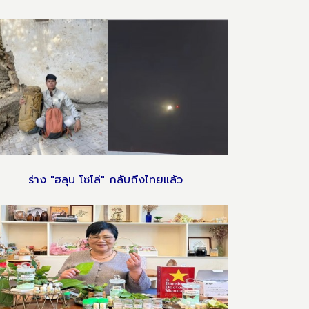
ร่าง "ฮลุน โซโล่" กลับถึงไทยแล้ว