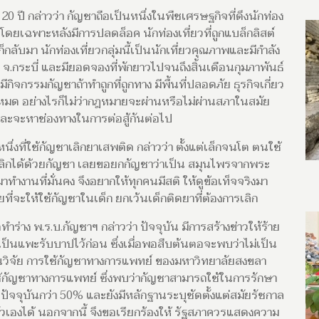
0 ปี กล่าวว่า กัญชาถือเป็นหนึ่งในพืชเศรษฐกิจที่ดึงนักท่อง
ดยเฉพาะหลังมีการปลดล็อค นักท่องเที่ยวที่ถูกแบล็กลิสต์
ลับมา นักท่องเที่ยวกลุ่มนี้เป็นนักเที่ยวคุณภาพและมีกำลัง
่ที่ จ.กระบี่ และมียอดจองที่พักยาวไปจนถึงสิ้นเดือนกุมภาพันธ์
ิจกรรมกัญชาถ้าทำถูกที่ถูกทาง มีพื้นที่ปลอดภัย ธุรกิจเกี่ยว
ันหมด อย่างไรก็ไม่ว่ากฎหมายจะผ่านหรือไม่ผ่านสภาในสมัย
ดและจะหาช่องทางในการต่อสู้กันต่อไป
นึ่งที่ใช้กัญชาเลิกยาเสพติด กล่าวว่า ตั้งแต่เล็กจนโต ตนใช้
เลิกได้ด้วยกัญชา เลยขอยกกัญชาว่าเป็น สมุนไพรจากพระ
าทำงานที่มั่นคง จึงอยากให้ทุกคนมีสติ ให้ดูข้อเท็จจริงมา
ี่จะให้ใช้กัญชาในเด็ก ยกเว้นเด็กติดยาที่ต้องการเลิก
าง พ.ร.บ.กัญชาฯ กล่าวว่า ปัจจุบัน มีการสร้างข่าวให้ร้าย
าเป็นแพะรับบาปไว้ก่อน ซึ่งเมื่อพอสืบต้นตอจะพบว่าไม่เป็น
านวิจัย การใช้กัญชาทางการแพทย์ ของมหาวิทยาลัยสงขลา
้กัญชาทางการแพทย์ ซึ่งพบว่ากัญชาสามารถใช้ในการรักษา
จจุบันกว่า 50% และยังมีหลักฐานระบุชัดตั้งแต่สมัยรัชกาล
ลตัวเองได้ นอกจากนี้ จึงขอเรียกร้องให้ รัฐสภาควรแสดงความ