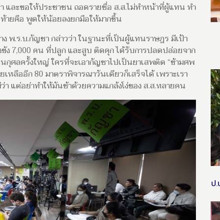
า และขอให้ประชาชน ถอดรายชื่อ ส.ส.ไม่ทำหน้าที่ผู้แทน ทำ
ท้ายคือ พูดให้น้อยลงยกมือให้มากขึ้น
 พ.ร.บ.กัญชา กล่าวว่า ในฐานะที่เป็นผู้แทนราษฎร มีเป้า
ขัง 7,000 คน ที่ปลูก และสูบ ติดคุก ได้รับการปลดปล่อยจาก
็นกุศลครั้งใหญ่ ใครที่จะเอากัญชาไปเป็นยาเสพติด “ข้ามศพ
เหลืออีก 80 มาตราพิจารณาวันเดียวก็เสร็จได้ เพราะเรา
ว่า แต่อย่าทำให้มันช้าด้วยความแกล้งโง่ของ ส.ส.หลายคน
ป.