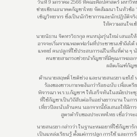
วันที่ 9 มกราคม 2566 ที่คณะศิลปศาสตร์ มหาวิ
ข่ายเขียนอนาคตกัญชาไทย จัดสัมมนา ในหัวข้อ 
เชิญวิทยากร ซึ่งเป็นนักวิชาการและนักปฏิบัติ
ให้ความสนใจเข้
นายนิธาน จิตทรวิธรกุล คนหนุ่มรุ่นใหม่ เสนอให้
อาจจะเริ่มจากแพลตฟอร์มที่ประชาชนเข้าถึงได้ เช่
แพทย์ คนปลูกที่ใช้ประสบการณ์ในพื้นที่ต่าง ๆ น
คนขายสามารถช่วยนำกัญชาที่มีคุณภาพออ
ผลิตภัณฑ์กัญชา
ด้านนายสฤษดิ์ โชติช่วง และนายสนธยา แซ่โย้ 
ร้องของชาวเกาะพะงันกว่าร้อยฉบับ เพื่อเตรี
พิจารณา พ.ร.บ.กัญชาฯ ให้เสร็จทันในสมัยประชุ
ที่ใช้กัญชาเป็นวิถีสืบต่อกันอย่างยาวนาน ในกา
เที่ยวปีละนับล้านคน นอกจากนี้ยังเสนอให้มีกา
สูตรตำรับของประเทศไทย เชื่อว่าจะ
นายสนธยา กล่าวว่า ในฐานะหมอยาที่ใช้กัญชารั
เป็นแหล่งเรียนรู้ ตั้งแต่การปลูก การใช้ และก