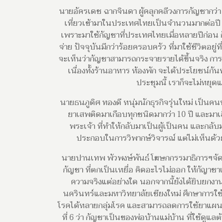
นายอัครเดช ฉากจินดา ผู้คลุกคลีวงการกัญชากว่า 2
เที่ยวเข้ามาในประเทศไทยเป็นจำนวนมากต่อปี โ
เพราะมาใช้กัญชาที่ประเทศไทยเมื่อหลายปีก่อน ก็ก
จ่าย ปัจจุบันมีกว่าร้อยครอบครัว ที่มาใช้ชีวิตอยู
จะเห็นว่ากัญชาสามารถกระจายรายได้ขึ้นจริง การมีก
เนื่องทั้งร้านอาหาร ห้องพัก จะได้ประโยชน์ก
ประชุมนี้ เราก็จะไม่หยุ
นายธนภูดิศ ทองดี หนุ่มนักธุรกิจรุ่นใหม่ เป็นคนห
ยาเสพติดมาเกือบทุกชนิดมากว่า 10 ปี และมา
พระเจ้า ที่ทำให้กลับมาเป็นผู้เป็นคน และกลับม
ประกอบในการวิพากษ์วิจารณ์ แต่ไม่เห็นด้วยท
นายปานเทพ พัวพงษ์พันธ์ โฆษกกรรมาธิการฯจัดทำร่
กัญชา ที่ตกเป็นเหยื่อ คิดอะไรไม่ออก ให้กัญาช
ความจริงแต่อย่างใด นอกจากนี้ยังได้ยิบยกง
นครินทร์และมหาวิทยาลัยเชียงใหม่ ศึกษาการใช
โรคได้หลายกลุ่มโรค และสามารถลดการใช้ยาแผนปั
ที่ 6 ว่า กัญชาเป็นของพ่อบ้านแม่บ้าน ที่ใช้ดูแ