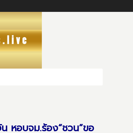
งัน หอบจม.ร้อง“ชวน”ขอ