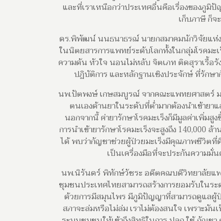
และที่เราเหนือกว่าประเทศอื่นคือเรื่องของภู
เก็บภาษี ก็จะ
ดร.พิพัฒน์ นนธนาธรณ์ นายกสมาคมนักวิจัยแห่ง
ในนิตยสารการแพทย์ระดับโลกทั้งในกลุ่มโรคมะเร
ความดัน หัวใจ นอนไม่หลับ จิตเภท ติดสุราเรื้อรัง ฯ
ปฏิบัติการ และหลักฐานเชิงประจักษ์ ที่รักษ
นพ.ปัตพงษ์ เกษสมบูรณ์ จากคณะแพทยศาสตร์ มห
ตนเองด้านยาในระดับที่ต่ำมากต้องนำเข้ายาแ
นอกจากนี้ ค่ายารักษาโรคมะเร็งก็มีมูลค่าเพิ่มสู
การนำเข้ายารักษาโรคมะเร็งจะสูงถึง 140,000 ล
ได้ พบว่ากัญชาช่วยผู้ป่วยมะเร็งมีคุณภาพชีวิตที่
เป็นเครื่องมือที่จะประกันความมั
นพ.นิรันดร์ พิทักษ์วัชระ อดีตคณบดีวิทยาลัย
ชุมชนประเทศไทยสามารถสร้างการยอมรับในระดับ
ด้วยการมีสมุนไพร มีภูมิปัญญาที่สามารถดูแลผู้ป่
สภาจะล่มหรือไม่ล่ม เราไม่ต้องสนใจ เพราะมันเป
ระบบชุมชนให้เข้าถึงสิทธิในการ ปลูก ใช้ กัญชา ต