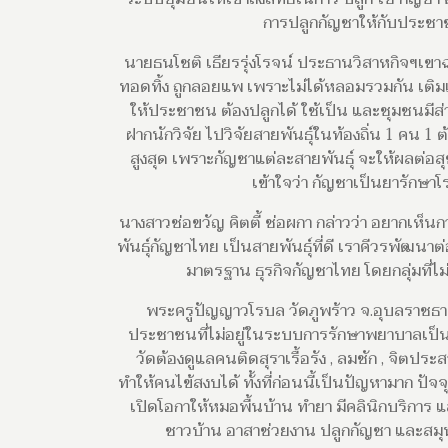
การปลูกกัญชาให้กับประชาช
นายธนโชติ เธียรรุ่งโรจน์ ประธานวิสาหกิจฯเขาฉ
ทอดทิ้ง ถูกลอยแพ เพราะไม่ได้หลอมรวมกัน เติมเต็
ให้ประชาชน ต้องปลูกได้ ใช้เป็น และชุมชนมีส่
ฝากนักวิจัย ไปวิจัยสายพันธุ์ในท้องถิ่น 1 คน 1 
สูงสุด เพราะกัญชาแต่ละสายพันธุ์ จะให้ผลต่อส
เข้าใจว่า กัญชาเป็นยารักษ
นางสาวช่อขวัญ คิตตี้ ช่อผกา กล่าวว่า อยากเห็
พันธุ์กัญชาไทย เป็นสายพันธุ์ที่ดี เราคีวรพัฒนาต่
มาตรฐาน ธุรกิจกัญชาไทย โดยกลุ่มที่ไ
พระครูปัญญาวโรบล วัดภูพร้าว จ.อุบลราชธานี
ประชาชนที่ไม่อยู่ในระบบการรักษาพยาบาลเป็น
วัดต้องดูแลคนติดสุราเรื้อรัง , ลมชัก , จิต
ทำให้คนไข้สงบได้ ทั้งที่ก่อนนี้เป็นปัญหามาก ปัจ
เปิดโอกาให้หมอพื้นบ้าน ทำยา มีคลินิกบริการ แ
ชาวบ้าน อาสาช่วยงาน ปลูกกัญชา และสมุน