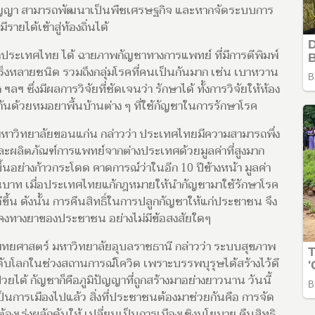
มิปัญญา สามารถพัฒนาเป็นพืชเศรษฐกิจ และหากจัดระบบการ
มีรายได้เข้าสู่ท้องถิ่นได้
ประเทศไทย ได้ ฉายภาพกัญชาทางการแพทย์ ที่มีการตีพิมพ์
็งหลายชนิด รวมถึงกลุ่มโรคที่คนเป็นกันมาก เช่น เบาหวาน
ลฯ ซึ่งมีผลการวิจัยที่ชัดเจนว่า รักษาได้ ทั้งการวิจัยให้ห้อง
ากันด้วยหมอยาพื้นบ้านต่าง ๆ ที่ใช้กัญชาในการรักษาโรค
าวิทยาลัยขอนแก่น กล่าวว่า ประเทศไทยมีความสามารถพึ่ง
ละผลิตภัณฑ์การแพทย์จากต่างประเทศด้วยมูลค่าที่สูงมาก
งขึ้นอย่างก้าวกระโดด คาดการณ์ว่าในอีก 10 ปีข้างหน้า มูลค่า
้านบาท เมื่อประเทศไทยแก้กฎหมายให้นำกัญชามาใช้รักษาโรค
ดีขึ้น ดังนั้น การคืนสิทธิ์ในการปลูกกัญชาให้แก่ประชาชน จึง
่นคงทางยาของประชาชน อย่างไม่มีข้อสงสัยใดๆ
แพทยศาสตร์ มหาวิทยาลัยอุบลราชธานี กล่าวว่า ระบบสุขภาพ
โลกในช่วงสถานการณ์โควิด เพราะบรรพบุรุษได้สร้างไว้ดี
วยได้ กัญชาก็คือภูมิปัญญาที่ถูกสร้างมาอย่างยาวนาน วันนี้
็นการเมืองไปแล้ว สิ่งที่ประชาชนต้องมาช่วยกันคือ การจัด
้องเร่งผลักดันให้ เปลี่ยนเป็นการเมืองเชิงนโยบาย คืนสิทธิ