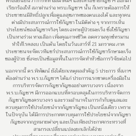
พร้องยืนยันว่า การที่ทางสมาคมฯ และเครือข่ายกัญชาฯ ออกมา
เรียกร้องให้ สภาผ่านร่าง พรบ.กัญชาฯ นั้น ก็เพราะต้องการให้
ประชาชนมีสิทธิ์ปลูกเพื่อดูแลสุขภาพของตนเองได้ และทุกคน
ต่างมีประสบการณ์การใช้กัญชา ในมิติต่าง ๆ จากการเห็น
ประโยชน์ของกัญชาจริงๆ โดยเฉพาะผู้ป่วยมะเร็ง ซึ่งใช้กัญชา
เป็นทางร่วม ทางเลือก เพิ่มคุณภาพชีวิต ลดความทุกข์ทรมาน
ทำให้โรคสงบ เป็นต้น โดยในวันเสาร์ที่ 21 มกราคม ภาค
ประชาชนจะจัดเวทีแชร์ประสบการณ์การใช้กัญชารักษามะเร็ง
ของผู้ป่วย ซึ่งจะเป็นข้อมูลพื้นในการจัดทำหัวข้อการวิจัยต่อไป
นอกจากนี้ ดร.พิพัฒน์ ยังได้ยกเหตุผลสำคัญ 5 ประการ ที่สภาฯ
ต้องผ่านร่าง พ.ร.บ.กัญชาฯ ได้แก่ ประการแรกขาดเครื่องมือใน
การบริหารจัดการกัญชากัญชงอย่างครบวงจร เนื่องจาก
พ.ร.บ.กัญชาฯ มีการออกแบบที่ครอบคลุมในการบริหารจัดการ
กัญชากัญชงครบวงจร และรวมอำนาจในการกำกับดูแลและ
ควบคุมการใช้ประโยชน์จากกัญชากัญชง เป็นหนึ่งเดียว เพราะ
ในปัจจุบัน ได้มีการประกาศควบคุมการใช้ประโยชน์จากกัญชา
กัญชงจากกฎหมายต่างๆ และเป็นเพียงประกาศกระทรวงที่
สามารถเปลี่ยนแปลงยกเลิกได้ง่าย