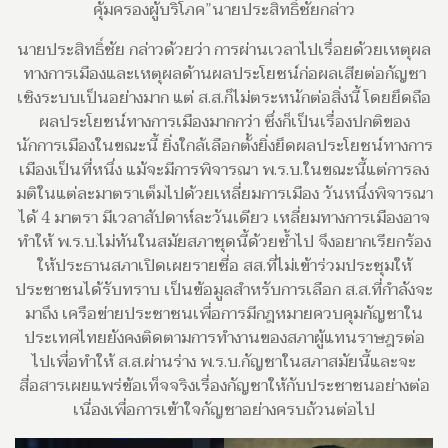
คุ้มครองผู้บริโภค”นายประสิทธิ์ชัยกล่าว
นายประสิทธิ์ชัย กล่าวด้วยว่า การผ่านเวลาไปเรื่อยด้วยเหตุผล
ทางการเมืองและเหตุผลด้านผลประโยชน์ก่อผลเสียต่อกัญชา
เชิงระบบเป็นอย่างมาก แต่ ส.ส.ก็ไม่ตระหนักต่อสิ่งนี้ โดยยึดถือ
ผลประโยชน์ทางการเมืองมากกว่า ซึ่งก็เป็นเรื่องปกติของ
นักการเมืองในขณะนี้ ยิ่งใกล้เลือกตั้งยิ่งยึดผลประโยชน์ทางการ
เมืองเป็นที่หนึ่ง แม้จะมีการพิจารณา พ.ร.บ.ในขณะนี้แต่การลง
มติในแต่ละมาตราเต็มไปด้วยเหลี่ยมการเมือง วันหนึ่งพิจารณา
ได้ 4 มาตรา มีเวลาสัปดาห์ละวันเดียว เหลี่ยมทางการเมืองอาจ
ทำให้ พ.ร.บ.ไม่ทันในสมัยสภาชุดนี้ด้วยซ้ำไป จึงอยากเรียกร้อง
ให้ประธานสภาเปิดเผยรายชื่อ สส.ที่ไม่เข้าร่วมประชุมให้
ประชาชนได้รับทราบ เป็นข้อมูลสำหรับการเลือก ส.ส.ที่กำลังจะ
มาถึง เครือข่ายประชาชนเพื่อการมีกฎหมายควบคุมกัญชาใน
ประเทศไทยยังคงติดตามการทำงานของสภาผู้แทนราษฎรต่อ
ไปเพื่อทำให้ ส.ส.ผ่านร่าง พ.ร.บ.กัญชาในสภาสมัยนี้และจะ
สื่อสารเผยแพร่ข้อเท็จจริงเรื่องกัญชาให้กับประชาชนอย่างต่อ
เนื่องเพื่อการเข้าใจกัญชาอย่างครบถ้วนต่อไป