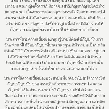
ประการที่สองความเสี่ยงของกลุ่มเปราะบางของกลุ่มเด็ก
เยาวชน และหญิงตั้งครรภ์ ที่อาจจะเข้าถึงกัญชากัญชงได้อย่าง
ผิดกฎหมาย เนื่องจากการออกกฎกระทรวงในปัจจุบันอาจจะไม่
สามารถบังคับใช้ได้อย่างครอบคลุม ตรวจสอบย้อนกลับได้ยาก
กว่าการมี พ.ร.บ.กัญชาฯ ดังที่ปรากฏในสื่อต่างๆที่มีเยาวชนใช้
กัญชาอย่างไม่ถูกต้องจากผู้ขายที่ไม่รับผิดชอบต่อสังคม
ประการที่สามความเสี่ยงของกลุ่มผู้ป่วยที่ต้องใช้กัญชาในการ
รักษาโรค ที่ได้รับยากัญชาที่ขาดมาตรฐานที่มีการปนเปื้อนหรือ
แม้แต่ THC สังเคราะห์ที่มีการลักลอบนำเข้ามา หลอกลวงผู้ป่วย
ให้ใช้ในการรักษาซึ่งทำให้การรักษาไม่ได้ผลและใช้เป็นจุด
โจมตี โดยไม่พิจารณาว่าต้นทางของยากัญชาที่นำมารักษานั้น
ขาดมาตรฐาน ทำให้เสียโอกาส เสียเงินทอง ของผู้ป่วย
ประการที่สี่ความเสี่ยงของประชาชนที่ขาดประโยชน์จากการใช้
กัญชากัญชงในทางเศรษฐกิจที่จะสามารถสร้างงานในตลาด
กัญชาอีกเป็นจำนวนมาก ยิ่งถ้ากัญชาจะกลับไปเป็นยาเสพ
ติดตามคำประกาศของบางพรรคการเมืองก็จะยิ่งทำให้เกิดความ
เสียหายหลายหมื่นล้าน และจะมีผู้กระทำผิดกฎหมายยาเสพติด
ทันทีอีกนับแสนคนในห่วงโซ่อุปทานของกัญชากัญชง อันเป็น