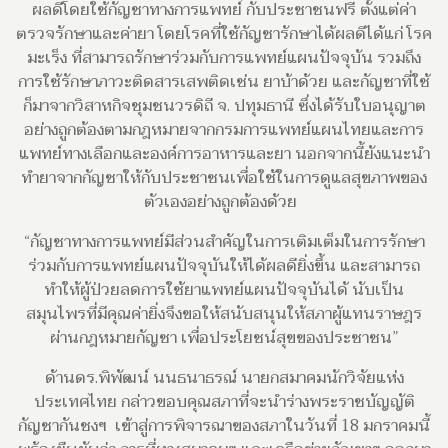
ผลดีโดยใช้กัญชาทางการแพทย์ กับประชาชนฟรี ตั้งแต่ค่า
ตรวจรักษาและค่ายา โดยโรคที่ใช้กัญชารักษาได้ผลดีได้แก่ โรค
มะเร็ง ที่สามารถรักษาร่วมกับการแพทย์แผนปัจจุบัน รวมถึง
การใช้รักษาภาวะติดสารเสพติดเช่น ยาบ้าด้วย และกัญชาที่ใช้
ก็มาจากวิสาหกิจชุมชนวรดิถี จ. ปทุมธานี ซึ่งได้รับใบอนุญาต
อย่างถูกต้องตามกฎหมายจากกรมการแพทย์แผนไทยและการ
แพทย์ทางเลือกและองค์การอาหารและยา นอกจากนี้ยังแนะนำ
ทำยาจากกัญชาให้กับประชาชนเพื่อใช้ในการดูแลสุขภาพของ
ตัวเองอย่างถูกต้องด้วย
“กัญชาทางการแพทย์มีส่วนสำคัญในการเติมเต็มในการรักษา
ร่วมกับการแพทย์แผนปัจจุบันให้ได้ผลดียิ่งขึ้น และสามารถ
ทำให้ผู้ป่วยลดการใช้ยาแพทย์แผนปัจจุบันได้ นับเป็น
สมุนไพรที่มีคุณค่ายิ่งจึงขอให้สนับสนุนให้สภาผู้แทนราษฎร
ผ่านกฎหมายกัญชา เพื่อประโยชน์สุขของประชาชน”
ด้านดร.พิพัฒน์ นนธนาธรณ์ นายกสมาคมนักวิจัยแห่ง
ประเทศไทย กล่าวขอบคุณสภาที่จะนำร่างพระราชบัญญัติ
กัญชากันชงฯ เข้าสู่การพิจารณาของสภาในวันที่ 18 มกราคมนี้