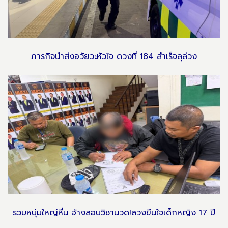
ภารกิจนำส่งอวัยวะหัวใจ ดวงที่ 184 สำเร็จลุล่วง
รวบหนุ่มใหญ่หื่น อ้างสอนวิชานวด!ลวงขืนใจเด็กหญิง 17 ปี