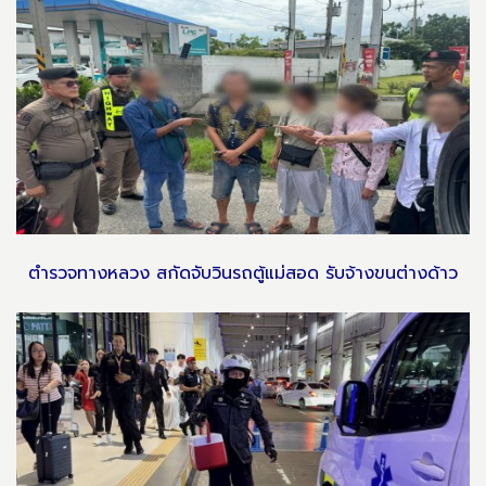
ตำรวจทางหลวง สกัดจับวินรถตู้แม่สอด รับจ้างขนต่างด้าว