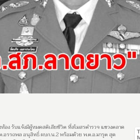
สองห้อง รับแจ้งมีผู้หมดสติเสียชีวิต ที่สโมสรตำรวจ แขวงตลาด
ต.อรรถพล อนุสิทธิ์ ผบก.น.2 พร้อมด้วย พ.ต.อ.มารุต สุด