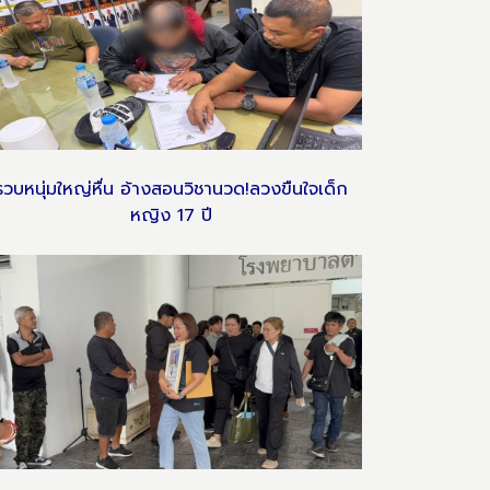
รวบหนุ่มใหญ่หื่น อ้างสอนวิชานวด!ลวงขืนใจเด็ก
หญิง 17 ปี