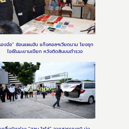
รองจ๋อ” ซ้อนแผนจับ แก๊งคอลฯเวียดนาม โยงซุก
ไอซ์ในมะขามเปียก หวังติดสินบนตำรวจ