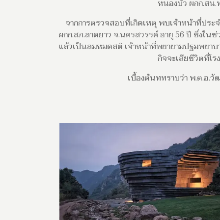
หนองบัว ผกก.สน.ท
จากการตรวจสอบที่เกิดเหตุ พบเจ้าหน้าที่ประจำ
ผกก.สภ.ลาดยาว ​จ.นครสวรรค์ อายุ 56 ปี ซึ่งในช
แล้วเป็นลมหมดสติ เจ้าหน้าที่พยายามปฐมพยาบาลเ
กิจจะเสียชีวิตที่
เบื้องต้นททราบว่า พ.ต.อ.