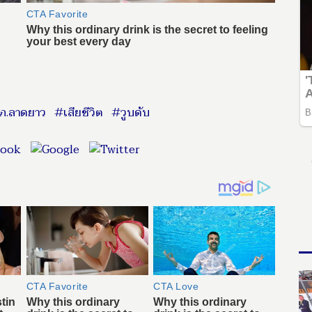
ภ.ลาดยาว
#เสียชีวิต
#วูบดับ