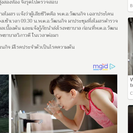
ุ่งสองห้อง จึงรุดไปตรวจสอบ
สโมสร เเจ้งว่าผู้เสียชีวิตคือ พ.ต.อ.วัฒนกิจ เฉลาประโคน
่วงเช้าเวลา 09.30 น.พ.ต.อ.วัฒนกิจ มาประชุมที่สโมสรตำรวจ
บื้องต้น และแจ้งกู้ภัยนำส่งโรงพยาบาล ก่อนที่พ.ต.อ.วัฒน
โรงพยาบาลวิภาวดี ในเวลาต่อมา
วัฒนกิจ มีโรคประจำตัวเป็นโรคความดัน