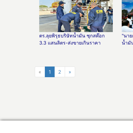
ตร.ลุยพิรุธบริษัทน้ำมัน ซุกสต๊อก
"นาย
3.3 แสนลิตร-ส่งขายเกินราคา
น้ำม
«
1
2
»