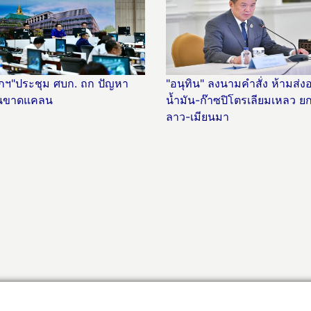
กฯ"ประชุม ศบก. ถก ปัญหา
"อนุทิน" ลงนามคำสั่ง ห้ามส่ง
ันขาดแคลน
น้ำมัน-ก๊าซปิโตรเลียมเหลว ยก
ลาว-เมียนมา