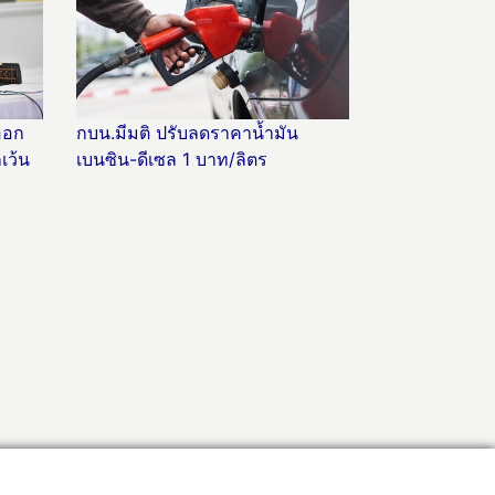
ออก
กบน.มีมติ ปรับลดราคาน้ำมัน
เว้น
เบนซิน-ดีเซล 1 บาท/ลิตร