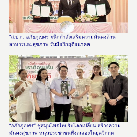
“ส.ป.ก.-อภัยภูเบศร ผนึกกำลังเสริมความมั่นคงด้าน
อาหารและสุขภาพ รับมือวิกฤติอนาคต
“อภัยภูเบศร” ชูสมุนไพรไทยรับโลกเปลี่ยน สร้างความ
มั่นคงสุขภาพ หนุนประชาชนพึ่งตนเองในยุควิกฤต