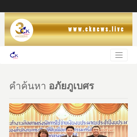
คำค้นหา
อภัยภูเบศร