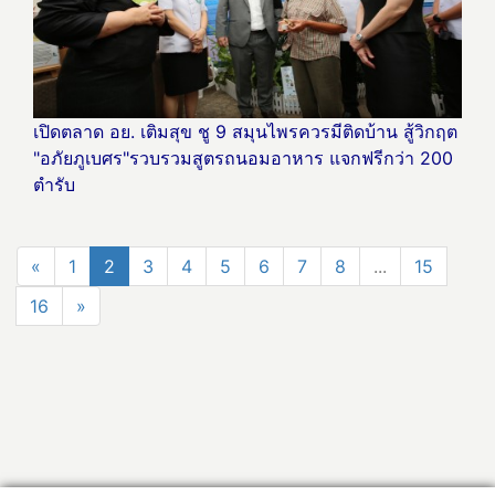
เปิดตลาด อย. เติมสุข ชู 9 สมุนไพรควรมีติดบ้าน สู้วิกฤต
"อภัยภูเบศร"รวบรวมสูตรถนอมอาหาร แจกฟรีกว่า 200
ตำรับ
«
1
2
3
4
5
6
7
8
...
15
16
»