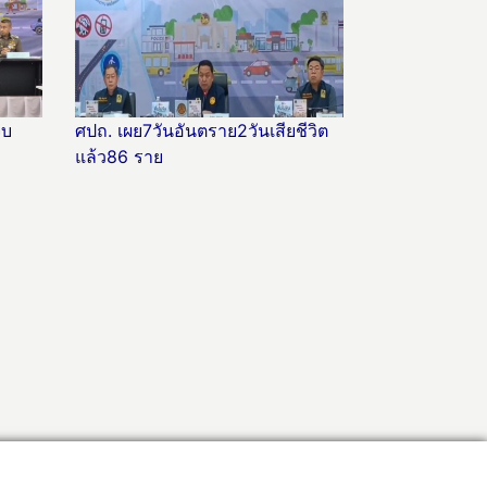
็บ
ศปถ. เผย7วันอันตราย2วันเสียชีวิต
แล้ว86 ราย