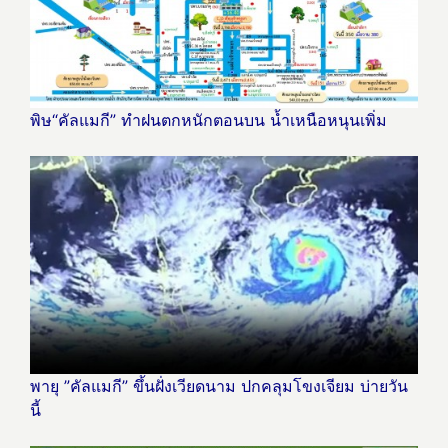
พิษ“คัลแมกี” ทำฝนตกหนักตอนบน น้ำเหนือหนุนเพิ่ม
พายุ ”คัลแมกี” ขึ้นฝั่งเวียดนาม ปกคลุมโขงเจียม บ่ายวัน
นี้