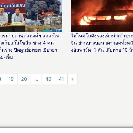
ริหารมาบตาพุดแทงค์ฯ แถลงไฟ
ไฟไหม้โกดังรองเท้านำเข้าปร
ังเก็บแก๊สโซลีน ช่าง 4 คน
จีน ย่านบางบอน เผาวอดทั้งหลัง
็นร่วง ปิดศูนย์อพยพ เยียวยา
งอัลพาร์ด 1 คัน เสียหาย 10 ล
ย-เจ็บ
8
19
20
...
40
41
»