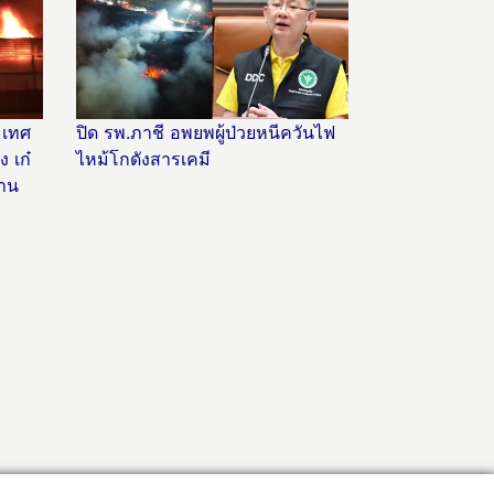
ะเทศ
ปิด รพ.ภาชี อพยพผู้ป่วยหนีควันไฟ
 เก๋
ไหม้โกดังสารเคมี
้าน