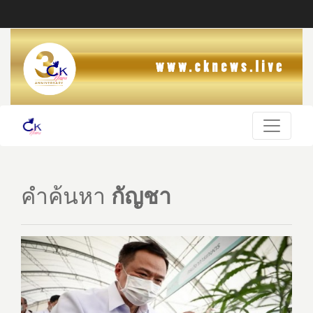
คำค้นหา
กัญชา