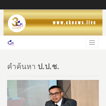
คำค้นหา
ป.ป.ช.