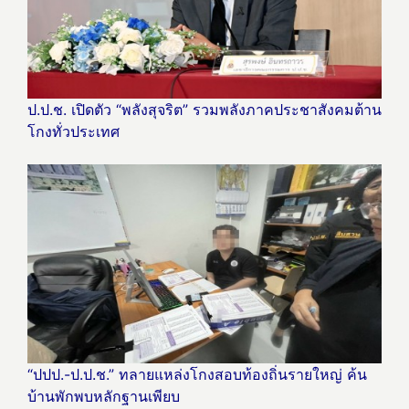
ป.ป.ช. เปิดตัว “พลังสุจริต” รวมพลังภาคประชาสังคมต้าน
โกงทั่วประเทศ
“ปปป.-ป.ป.ช.” ทลายแหล่งโกงสอบท้องถิ่นรายใหญ่ ค้น
บ้านพักพบหลักฐานเพียบ