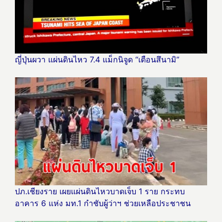
ญี่ปุ่นผวา แผ่นดินไหว 7.4 แม็กนิจูด “เตือนสึนามิ”
ปภ.เชียงราย เผยแผ่นดินไหวบาดเจ็บ 1 ราย กระทบ
อาคาร 6 แห่ง มท.1 กำชับผู้ว่าฯ ช่วยเหลือประชาชน