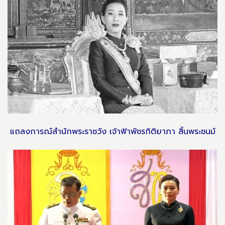
แถลงการณ์สำนักพระราชวัง เจ้าฟ้าพัชรกิติยาภา สิ้นพระชนม์