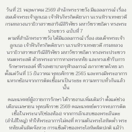
วันที่ 21 พฤษภาคม 2569 สำนักพระราชวัง มีแถลงการณ์ เรื่อง
สมเด็จพระเจ้าลูกเธอ เจ้าฟ้าภัทรกิตติยาภา นเรนทิราเทพยวดี
กรมหลวงนราธิวาสราชสาริณีสิริพัชร มหาวัชราชธิดา ทรงพระ
ประชวร ฉบับที่ 7
ตามที่สำนักพระราชวัง ได้มีแถลงการณ์ เรื่อง สมเด็จพระเจ้า
ลูกเธอ เจ้าฟ้าภัทรกิตติยาภา นเรนทิราเทพยวดี กรมหลวง
นราธิวาสราชสาริณีสิริพัชร มหาวัชราชธิดา ทรงพระประชวร
หมดพระสติ ด้วยพระอาการทางพระหทัย และทรงเข้ารับการ
รักษาพระองค์ ที่โรงพยาบาลจุฬาลงกรณ์ สภากาชาดไทย มา
ตั้งแต่วันที่ 15 ธันวาคม พุทธศักราช 2565 และทรงมีพระอาการ
แทรกซ้อนจากการติดเชื้อมาเป็นระยะ ความทราบทั่วกันแล้ว
นั้น
คณะแพทย์ผู้ถวายการรักษา ได้รายงานเพิ่มเติมว่า ตั้งแต่ช่วง
เดือนเมษายน พุทธศักราช 2569 คณะแพทย์ตรวจพบการติด
เชื้อในพระนาภี(ช่องท้อง) จากการอักเสบของพระอันตะ
(ลำไส้ใหญ่) ทำให้พระอาการไม่คงที่ ความดันพระโลหิตต่ำ พระ
หทัยเต้นผิดจังหวะ การแข็งตัวของพระโลหิตผิดปกติ แม้ว่า