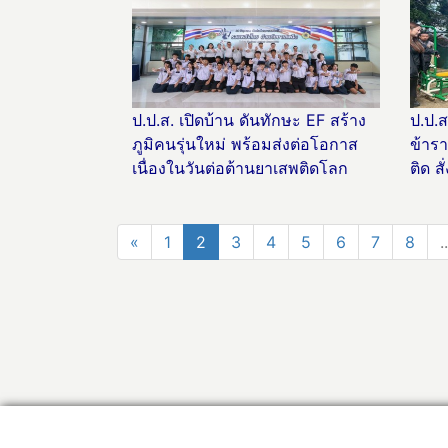
ป.ป.ส. เปิดบ้าน ดันทักษะ EF สร้าง
ป.ป.ส
ภูมิคนรุ่นใหม่ พร้อมส่งต่อโอกาส
ข้ารา
เนื่องในวันต่อต้านยาเสพติดโลก
ติด ส
«
1
2
3
4
5
6
7
8
..