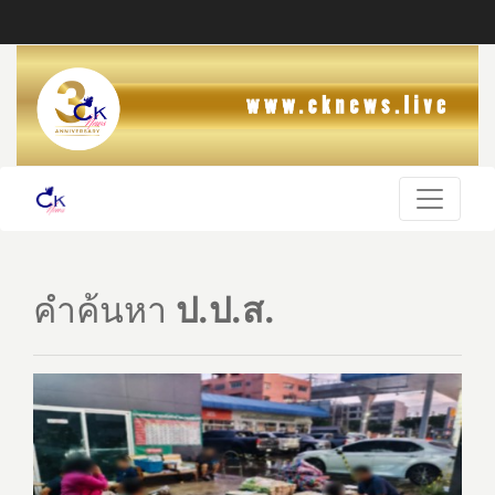
คำค้นหา
ป.ป.ส.