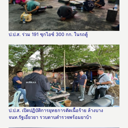
ป.ป.ส. ร่วม 191 ซุกไอซ์ 300 กก. ในรถตู้
ป.ป.ส. เปิดปฏิบัติการยุทธการตัดเนื้อร้าย ล้างบาง
จนท.รัฐเอี่ยวยา รวบดาบตำรวจพร้อมยาบ้า