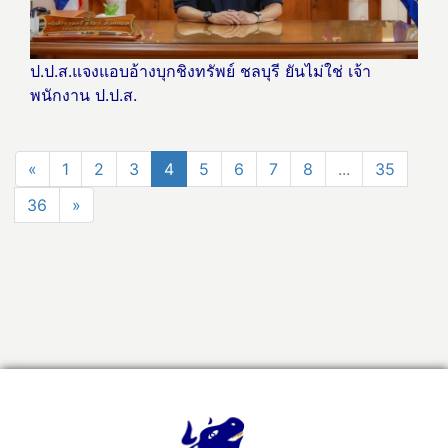
ป.ป.ส.แจงแอบอ้างบุกชิงทรัพย์ ชลบุรี ยันไม่ใช่ เจ้า
พนักงาน ป.ป.ส.
«
1
2
3
4
5
6
7
8
...
35
36
»