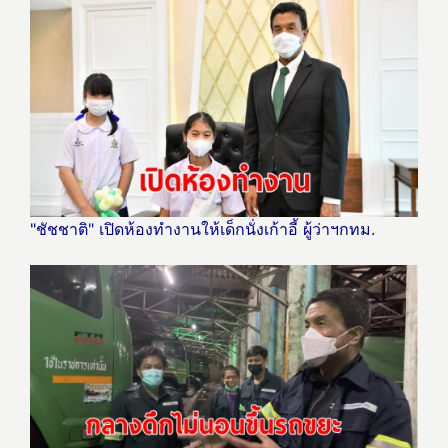
"ชัชชาติ" เปิดห้องทำงานให้เด็กนั่งเก้าอี้ ผู้ว่าฯกทม.