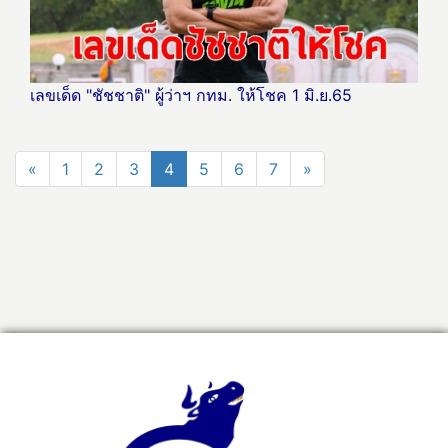
เลขเด็ด "ชัชชาติ" ผู้ว่าฯ กทม. ให้โชค 1 มิ.ย.65
«
1
2
3
4
5
6
7
»