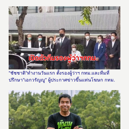
"ชัชชาติ"ทำงานวันแรก ตั้งรองผู้ว่าฯ​ กทม.และทีมที่
ปรึกษา"เอกวรัญญู" ผู้ประกาศข่าวขึ้นแท่นโฆษก กทม.