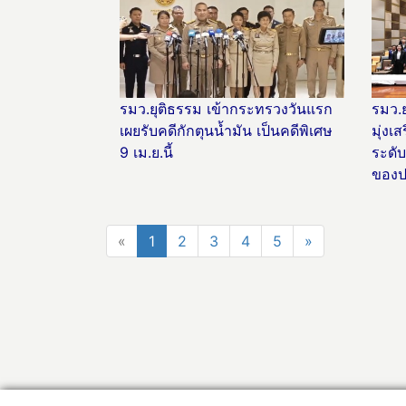
รมว.ยุติธรรม เข้ากระทรวงวันแรก
รมว.ย
เผยรับคดีกักตุนน้ำมัน เป็นคดีพิเศษ
มุ่งเ
9 เม.ย.นี้
ระดั
ของป
«
1
2
3
4
5
»